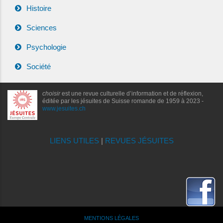
Histoire
Sciences
Psychologie
Société
choisir
est une revue culturelle d’information et de réflexion,
éditée par les jésuites de Suisse romande de 1959 à 2023 -
www.jesuites.ch
LIENS UTILES
|
REVUES JÉSUITES
MENTIONS LÉGALES