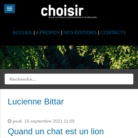
ACCUEIL
|
A PROPOS
|
NOS ÉDITIONS
|
CONTACTS
Lucienne Bittar
jeudi, 16 septembre 2021 11:09
Quand un chat est un lion