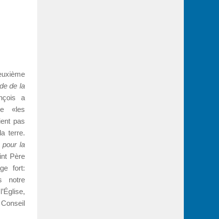
euxième
de de la
nçois a
ue «les
ient pas
a terre.
 pour la
int Père
e fort:
s notre
’Église,
 Conseil