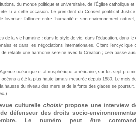
tutions, du monde politique et universitaire, de l’Église catholique et
té lu à cette occasion. Le président du Conseil pontifical Justice
e favoriser l’alliance entre l’humanité et son environnement naturel,
e la vie humaine : dans le style de vie, dans l’éducation, dans le 
ionales et dans les négociations internationales. Citant l’encyclique
t de rétablir une harmonie sereine avec la Création ; cela passe auss
.
 l’Agence océanique et atmosphérique américaine, sur les sept premi
s océans a été la plus haute jamais mesurée depuis 1880. Le mois de j
e la hausse du niveau des mers et de la fonte des glaces se poursuit.
éd.)
vue culturelle
choisir
propose une interview d
 de défenseur des droits socio-environnement
tembre. Le numéro peut être comman