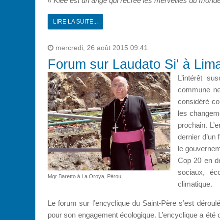
« Klee est un ange qui recrée les merveilles du monde
LIRE LA SUITE...
mercredi, 26 août 2015 09:41
Forum sur Laudato Si' à Lim
L’intérêt su
commune ne f
considéré co
les changeme
prochain. L’en
dernier d’un 
le gouverneme
Cop 20 en déc
sociaux, éc
Mgr Baretto à La Oroya, Pérou.
climatique.
Le forum sur l’encyclique du Saint-Père s’est dérou
pour son engagement écologique. L’encyclique a été dé