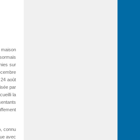
a maison
ésormais
nies sur
décembre
e 24 août
isée par
ueilli la
sentants
ffement
o, connu
que avec