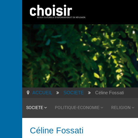
ACCUEIL
SOCIETE
Céline Fossati
SOCIETE
POLITIQUE-ECONOMIE
RELIGION
Céline Fossati