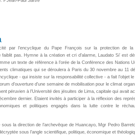
. » Jean-Paul Sartre
a
scité par l’encyclique du Pape François sur la protection de l
aiblit pas. Hymne à la création et cri d’alarme, Laudato Si' est d
mme un texte de référence à l’orée de la Conférence des Nations U
nts climatiques qui se déroulera à Paris du 30 novembre au 11 
cyclique - qui insiste sur la responsabilité collective - a fait l’objet l
forum d’ouverture d’une semaine de mobilisation pour le climat organ
nt péruvien à l’Université des jésuites de Lima, capitale qui avait acc
embre dernier. Etaient invités à participer à la réflexion des repré
onomiques et politiques engagés dans la lutte contre le réchau
lé sous la direction de l’archevêque de Huancayo, Mgr Pedro Barret
cryptée sous l’angle scientifique, politique, économique et théologi