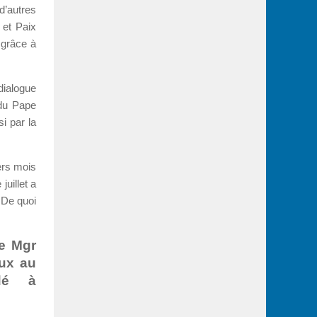
 d’autres
 et Paix
 grâce à
dialogue
 du Pape
i par la
ers mois
uillet a
 De quoi
e Mgr
aux au
dé à