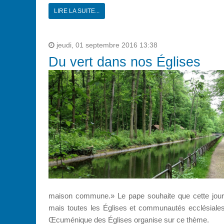
LIRE LA SUITE...
jeudi, 01 septembre 2016 13:38
Du vert dans nos Églises
maison commune.» Le pape souhaite que cette journ
mais toutes les Églises et communautés ecclésiales, 
Œcuménique des Églises organise sur ce thème.