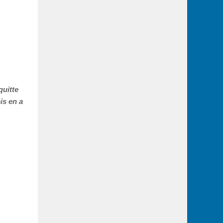
quitte
is en a