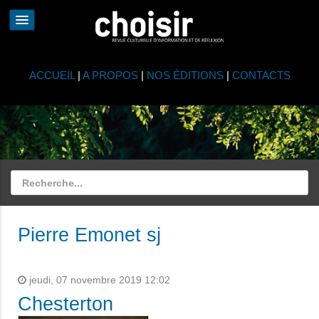
ACCUEIL
|
A PROPOS
|
NOS ÉDITIONS
|
CONTACTS
Pierre Emonet sj
jeudi, 07 novembre 2019 12:02
Chesterton