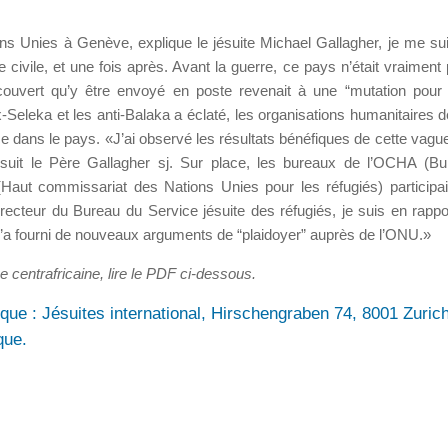
s Unies à Genève, explique le jésuite Michael Gallagher, je me su
 civile, et une fois après. Avant la guerre, ce pays n’était vraiment
couvert qu’y être envoyé en poste revenait à une “mutation pou
ex-Seleka et les anti-Balaka a éclaté, les organisations humanitaires 
e dans le pays. «J’ai observé les résultats bénéfiques de cette vague
rsuit le Père Gallagher sj. Sur place, les bureaux de l’OCHA (B
Haut commissariat des Nations Unies pour les réfugiés) participai
ecteur du Bureau du Service jésuite des réfugiés, je suis en rappo
’a fourni de nouveaux arguments de “plaidoyer” auprès de l’ONU.»
e centrafricaine, lire le PDF ci-dessous.
que : Jésuites international, Hirschengraben 74 , 8001 Zurich
que.