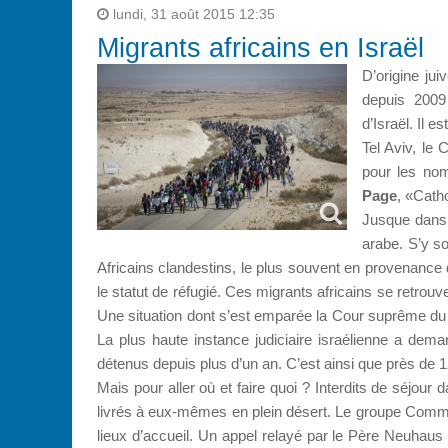
lundi, 31 août 2015 12:35
Migrants africains en Israël
D’origine ju
depuis 2009 
d’Israël. Il 
Tel Aviv, le
pour les nom
Page
, «Catho
Jusque dans 
arabe. S’y so
Africains clandestins, le plus souvent en provenance 
le statut de réfugié. Ces migrants africains se retrou
Une situation dont s’est emparée la Cour suprême du
La plus haute instance judiciaire israélienne a d
détenus depuis plus d’un an. C’est ainsi que près de 1
Mais pour aller où et faire quoi ? Interdits de séjour 
livrés à eux-mêmes en plein désert. Le groupe Commun
lieux d’accueil. Un appel relayé par le Père Neuhaus s