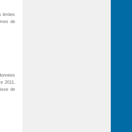
s limites
lèmes de
 données
re 2011.
uisse de