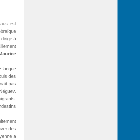
haus est
ébraïque
 dirige à
lliement
Maurice
e langue
puis des
naît pas
 Néguev.
igrants.
ndestins
ubitement
uver des
ayenne a