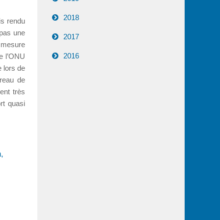
2018
is rendu
 pas une
2017
r mesure
2016
de l’ONU
 lors de
ureau de
ent très
rt quasi
,