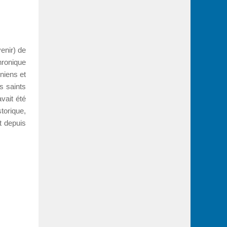
enir) de
hronique
niens et
s saints
vait été
torique,
nt depuis