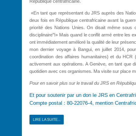
République centrafricaine.
«En tant que représentant du JRS auprès des Nation
deux fois en République centrafricaine avant la guerre
priorité des Nations Unies. On disait même sous 
disciplinaire”!» Mais quand le conflit armé entre les 
ont immédiatement amélioré la qualité de leur présenc
mon dernier voyage à Bangui, en juillet 2014, pou
coordination des affaires humanitaires) et du HCR (
activement aux opérations. A Genève, en tant que dir
quotidien avec ces organismes. Ma visite sur place m
Pour en savoir plus sur le travail du JRS en Républiqu
Et pour soutenir par un don le JRS en Centrafri
Compte postal : 80-22076-4, mention Centrafri
LIRE LA SUITE...