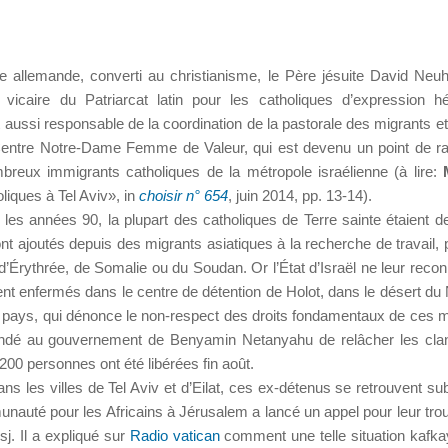
ive allemande, converti au christianisme, le Père jésuite David Neu
vicaire du Patriarcat latin pour les catholiques d’expression h
est aussi responsable de la coordination de la pastorale des migrants et
 Centre Notre-Dame Femme de Valeur, qui est devenu un point de ra
breux immigrants catholiques de la métropole israélienne (à lire:
liques à Tel Aviv», in
choisir n° 654
, juin 2014, pp. 13-14).
les années 90, la plupart des catholiques de Terre sainte étaient d
nt ajoutés depuis des migrants asiatiques à la recherche de travail, 
d’Érythrée, de Somalie ou du Soudan. Or l’État d’Israël ne leur recon
vent enfermés dans le centre de détention de Holot, dans le désert du
 pays, qui dénonce le non-respect des droits fondamentaux de ces m
emandé au gouvernement de Benyamin Netanyahu de relâcher les cla
200 personnes ont été libérées fin août.
dans les villes de Tel Aviv et d’Eilat, ces ex-détenus se retrouvent s
auté pour les Africains à Jérusalem a lancé un appel pour leur tro
j. Il a expliqué sur
Radio vatican
comment une telle situation kafk