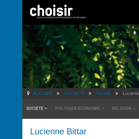
ACCUEIL
SOCIETE
Société
Lucienne
SOCIETE
POLITIQUE-ECONOMIE
RELIGION
Lucienne Bittar