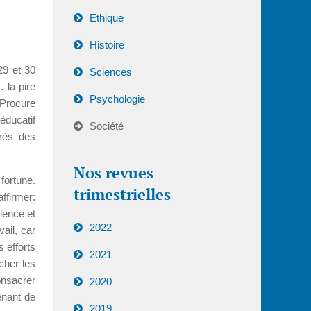
Ethique
Histoire
29 et 30
Sciences
 la pire
Psychologie
 Procure
éducatif
Société
rès des
Nos revues
fortune.
trimestrielles
affirmer:
lence et
2022
ail, car
s efforts
2021
cher les
onsacrer
2020
enant de
2019