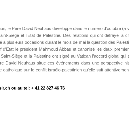
ion, le Père David Neuhaus développe dans le numéro d’octobre (à v
int-Siège et l’Etat de Palestine. Des relations qui ont défrayé la c
rdé à plusieurs occasions durant le mois de mai la question des Palesti
ef d’État le président Mahmoud Abbas et canonisé les deux premier
Saint-Siège et la Palestine ont signé au Vatican l’accord global qui a
Père David Neuhaus situe ces événements dans une perspective his
 catholique sur le conflit israélo-palestinien qu’elle suit attentiveme
ir.ch
ou au tel: + 41 22 827 46 76