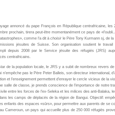
yage annoncé du pape François en République centrafricaine, les 
bre prochain, tirera peut-être momentanément ce pays de «l’oubli…
atastrophes», comme l’a dit à
choisir
le Père Tony Kurmann sj, de la
issions jésuites de Suisse. Son organisation soutient le travail 
mpli depuis 2008 par le Service jésuite des réfugiés (JRS) aup
cés centrafricains.
nstar de la population locale, le JRS y a subit de nombreux revers de 
i n’empêche pas le Père Peter Balleis, son directeur international, d’
ion et l’enseignement permettent d’enrayer le cercle vicieux de la vio
e salle de classe, je prends conscience de l’importance de notre trav
civile entre les forces de l’ex-Seleka et les milices des anti-Balaka, le
dans les camps de déplacés de la région de Bangui. Objectif: empê
unes enfants des espaces «sûrs», pour permettre aux parents de se c
t au Cameroun, un pays qui accueille plus de 250 000 réfugiés prov