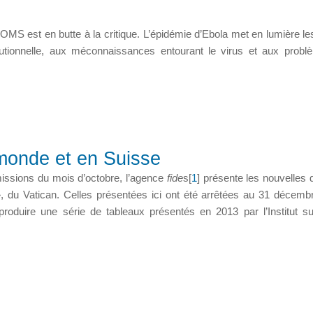
 l’OMS est en butte à la critique. L’épidémie d’Ebola met en lumière le
utionnelle, aux méconnaissances entourant le virus et aux prob
 monde et en Suisse
ssions du mois d’octobre, l’agence
fide
s[
1
] présente les nouvelles
e», du Vatican. Celles présentées ici ont été arrêtées au 31 décemb
produire une série de tableaux présentés en 2013 par l’Institut s