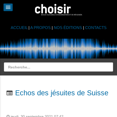
ACCUEIL
|
A PROPOS
|
NOS ÉDITIONS
|
CONTACTS
Echos des jésuites de Suisse
jeudi, 30 septembre 2021 07:42