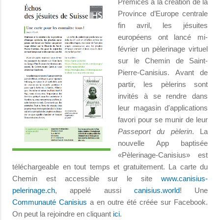
Prémices à la création de la
Province d’Europe centrale
fin avril, les jésuites
européens ont lancé mi-
février un pèlerinage virtuel
sur le Chemin de Saint-
Pierre-Canisius. Avant de
partir, les pèlerins sont
invités à se rendre dans
leur magasin d'applications
favori pour se munir de leur
Passeport du pèlerin
. La
nouvelle App baptisée
«Pèlerinage-Canisius» est
téléchargeable en tout temps et gratuitement. La carte du
Chemin est accessible sur le site
www.canisius-
pelerinage.ch
, appelé aussi
canisius.world
! Une
Communauté Canisius
a en outre été créée sur Facebook.
On peut la rejoindre en cliquant
ici
.