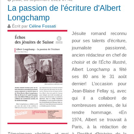
La passion de l'écriture d'Albert
Longchamp
Écrit par
Céline Fossati
Jésuite romand reconnu
pour ses talents d’écriture,
journaliste passionné,
ancien rédacteur en chef de
choisir
et de l’
Écho Illustré
,
Albert Longchamp a fêté
ses 80 ans le 31 août
dernier! L’occasion pour
Jean-Blaise Fellay sj, avec
qui il a collaboré de
nombreuses années, de lui
rendre hommage. «En
1974, Albert se trouvait à
Paris, à la rédaction de
Témoignage chrétien
, et moi à l’Institut d’histoire de la