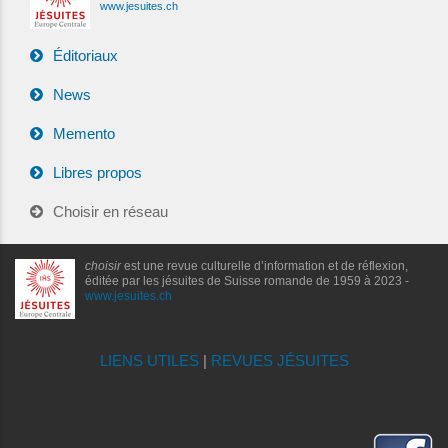
www.jesuites.ch
Éditoriaux
News
Memento
Libres propos
Choisir en réseau
choisir
est une revue culturelle d’information et de réflexion,
éditée par les jésuites de Suisse romande de 1959 à 2023 -
www.jesuites.ch
LIENS UTILES
|
REVUES JÉSUITES