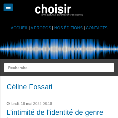
ACCUEIL
|
A PROPOS
|
NOS ÉDITIONS
|
CONTACTS
Céline Fossati
lundi, 16 mai 2022 08:18
L’intimité de l’identité de genre