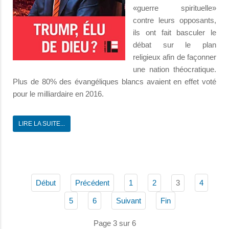
«guerre spirituelle»
contre leurs opposants,
ils ont fait basculer le
débat sur le plan
religieux afin de façonner
une nation théocratique.
Plus de 80% des évangéliques blancs avaient en effet voté
pour le milliardaire en 2016.
LIRE LA SUITE...
3
Début
Précédent
1
2
4
5
6
Suivant
Fin
Page 3 sur 6