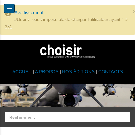
Avertissement
JUser::_load : impossible de charger l'utilisateur ayant l'ID
351
ACCUEIL
|
A PROPOS
|
NOS ÉDITIONS
|
CONTACTS