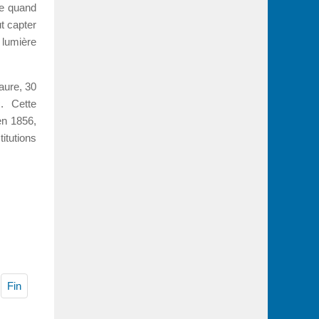
ue quand
ut capter
 lumière
aure, 30
. Cette
en 1856,
itutions
Fin