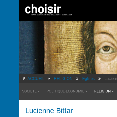
ACCUEIL
RELIGION
Eglises
Lucienn
SOCIETE
POLITIQUE-ECONOMIE
RELIGION
Lucienne Bittar