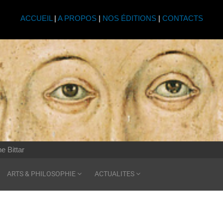
ACCUEIL
|
A PROPOS
|
NOS ÉDITIONS
|
CONTACTS
e Bittar
ARTS & PHILOSOPHIE
ACTUALITES