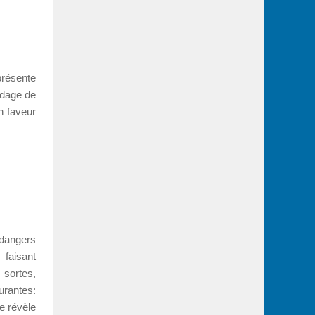
présente
ndage de
n faveur
dangers
 faisant
 sortes,
urantes:
se révèle