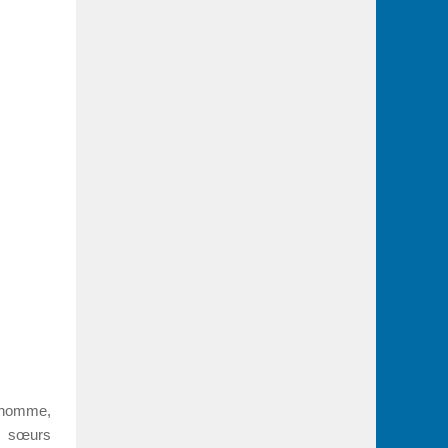
n homme,
s sœurs