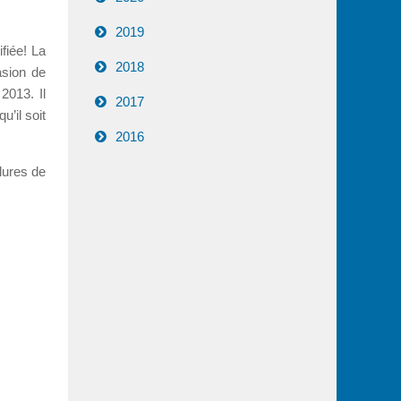
2019
fiée! La
2018
asion de
2013. Il
2017
u’il soit
2016
lures de