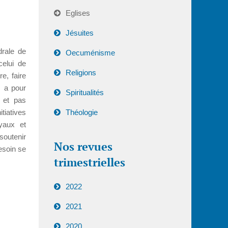
Eglises
Jésuites
drale de
Oecuménisme
celui de
Religions
e, faire
, a pour
Spiritualités
, et pas
itiatives
Théologie
yaux et
 soutenir
Nos revues
esoin se
trimestrielles
2022
2021
2020