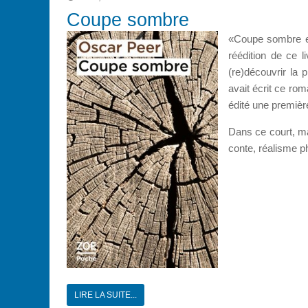
Coupe sombre
«Coupe sombre est
réédition de ce l
(re)découvrir la 
avait écrit ce rom
édité une première
Dans ce court, ma
conte, réalisme ph
LIRE LA SUITE...