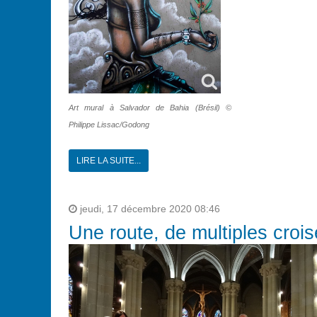
Art mural à Salvador de Bahia (Brésil) ©
Philippe Lissac/Godong
LIRE LA SUITE...
jeudi, 17 décembre 2020 08:46
Une route, de multiples croi