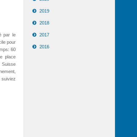
2019
2018
2017
é par le
cile pour
2016
emps: 60
 place
 Suisse
nement,
suiviez