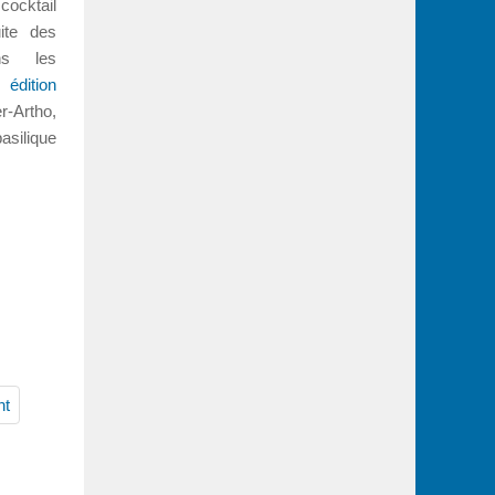
cocktail
uite des
ns les
re
édition
-Artho,
asilique
nt