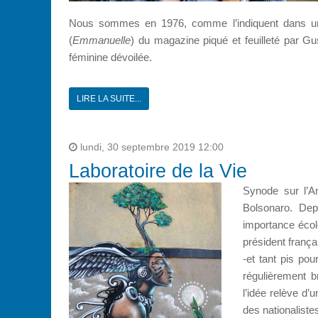
Nous sommes en 1976, comme l’indiquent dans une 
(
Emmanuelle
) du magazine piqué et feuilleté par Gus
féminine dévoilée.
LIRE LA SUITE...
lundi, 30 septembre 2019 12:00
Laboratoire de la Vie
Synode sur l’Am
Bolsonaro. Dep
importance écol
président franç
-et tant pis pou
régulièrement b
l’idée relève d’
des nationaliste