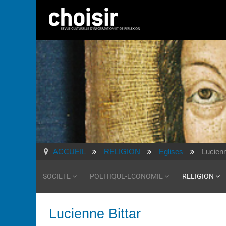
ACCUEIL
RELIGION
Eglises
Lucienn
SOCIETE
POLITIQUE-ECONOMIE
RELIGION
Lucienne Bittar