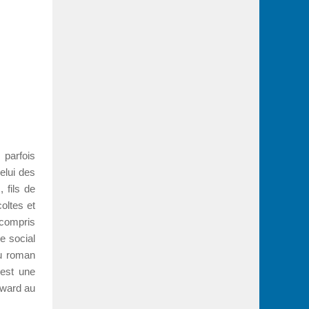
parfois
elui des
 fils de
oltes et
 compris
me social
du roman
 est une
Award au