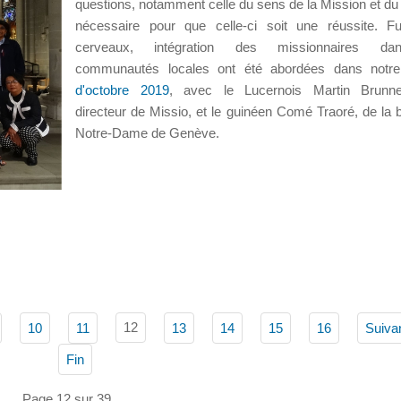
questions, notamment celle du sens de la Mission et du 
nécessaire pour que celle-ci soit une réussite. F
cerveaux, intégration des missionnaires da
communautés locales ont été abordées dans not
d'octobre 2019
, avec le Lucernois Martin Brunner
directeur de Missio, et le guinéen Comé Traoré, de la b
Notre-Dame de Genève.
12
10
11
13
14
15
16
Suiva
Fin
Page 12 sur 39