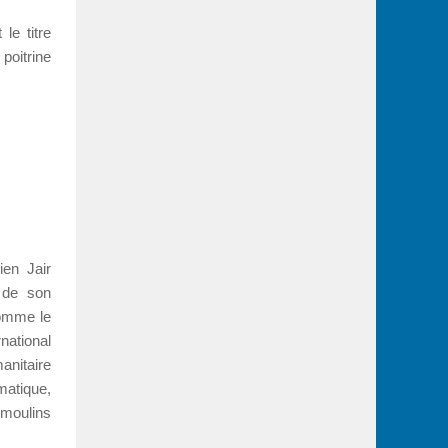
le titre
poitrine
ien Jair
 de son
comme le
national
anitaire
matique,
 moulins