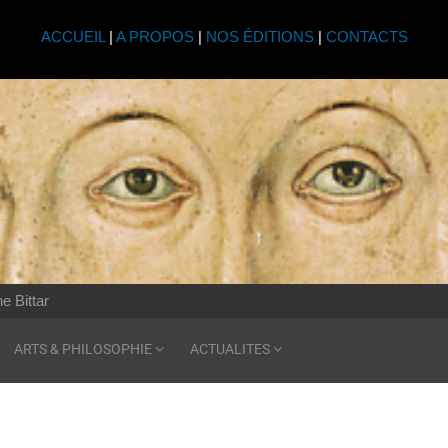
ACCUEIL
|
A PROPOS
|
NOS ÉDITIONS
|
CONTACTS
e Bittar
ARTS & PHILOSOPHIE
ACTUALITES