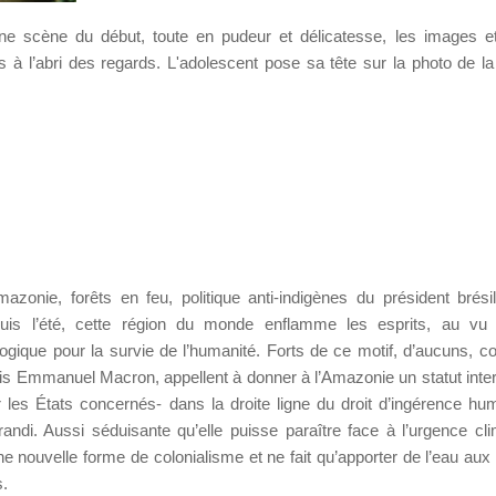
scène du début, toute en pudeur et délicatesse, les images et 
 à l’abri des regards. L'adolescent pose sa tête sur la photo de la 
azonie, forêts en feu, politique anti-indigènes du président brésil
uis l’été, cette région du monde enflamme les esprits, au vu
ogique pour la survie de l’humanité. Forts de ce motif, d’aucuns, 
ais Emmanuel Macron, appellent à donner à l’Amazonie un statut inter
r les États concernés- dans la droite ligne du droit d’ingérence hum
randi. Aussi séduisante qu’elle puisse paraître face à l’urgence cli
une nouvelle forme de colonialisme et ne fait qu’apporter de l’eau aux
s.