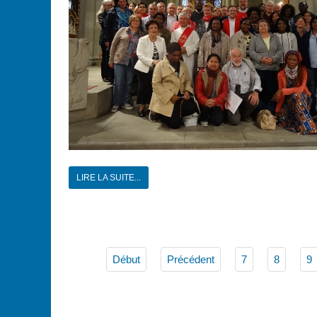
LIRE LA SUITE...
Début
Précédent
7
8
9