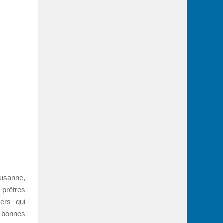
usanne,
 prêtres
gers qui
e bonnes