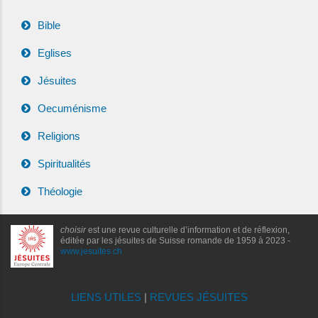
Bible
Eglises
Jésuites
Oecuménisme
Religions
Spiritualités
Théologie
choisir
est une revue culturelle d’information et de réflexion,
éditée par les jésuites de Suisse romande de 1959 à 2023 -
www.jesuites.ch
LIENS UTILES
|
REVUES JÉSUITES