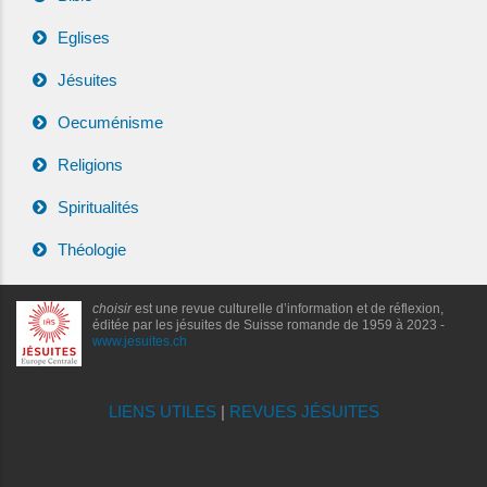
Eglises
Jésuites
Oecuménisme
Religions
Spiritualités
Théologie
choisir
est une revue culturelle d’information et de réflexion,
éditée par les jésuites de Suisse romande de 1959 à 2023 -
www.jesuites.ch
LIENS UTILES
|
REVUES JÉSUITES