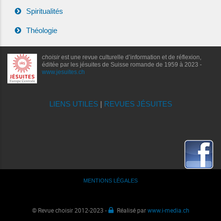
Spiritualités
Théologie
choisir
est une revue culturelle d’information et de réflexion,
éditée par les jésuites de Suisse romande de 1959 à 2023 -
www.jesuites.ch
LIENS UTILES
|
REVUES JÉSUITES
MENTIONS LÉGALES
© Revue choisir 2012-2023 -
Réalisé par
www.i-media.ch