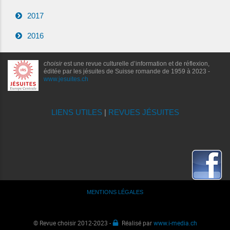
2017
2016
choisir
est une revue culturelle d’information et de réflexion,
éditée par les jésuites de Suisse romande de 1959 à 2023 -
www.jesuites.ch
LIENS UTILES
|
REVUES JÉSUITES
MENTIONS LÉGALES
© Revue choisir 2012-2023 -
Réalisé par
www.i-media.ch