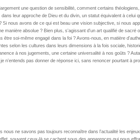
ue largement une question de sensibilité, comment certains théologiens, 
dans leur approche de Dieu et du divin, un statut équivalent à celui q
ai ? Si nous avons de ce qui est beau une vision subjective, si nous ap
ne manière absolue ? Bien plus, s'agissant d'un art qualifié de sacré 
sans être soi-même engagé dans la foi ? Avons-nous, en matière d'authe
tes selon les cultures dans leurs dimensions à la fois sociale, histori
manence à nos jugements, une certaine universalité à nos goûts ? Auta
s je n'entends pas donner de réponse ici, sans renoncer pourtant à pr
s nous ne savons pas toujours reconnaître dans l'actualité les enjeux
 effet, souvent ceux-là se cachent sous des apparences qui nous effra