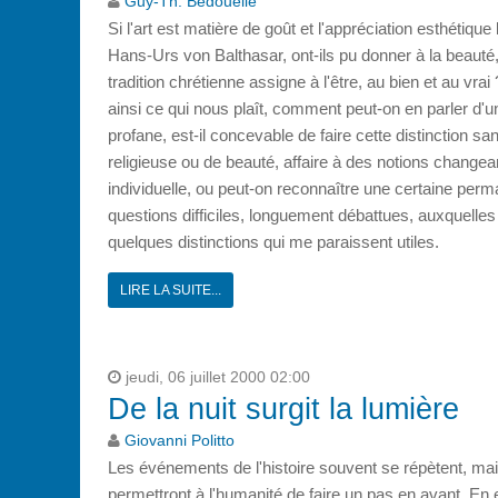
Guy-Th. Bedouelle
Si l'art est matière de goût et l'appréciation esthétiq
Hans-Urs von Balthasar, ont-ils pu donner à la beauté, 
tradition chrétienne assigne à l'être, au bien et au vr
ainsi ce qui nous plaît, comment peut-on en parler d'u
profane, est-il concevable de faire cette distinction 
religieuse ou de beauté, affaire à des notions changean
individuelle, ou peut-on reconnaître une certaine per
questions difficiles, longuement débattues, auxquelle
quelques distinctions qui me paraissent utiles.
LIRE LA SUITE...
jeudi, 06 juillet 2000 02:00
De la nuit surgit la lumière
Giovanni Politto
Les événements de l'histoire souvent se répètent, mai
permettront à l'humanité de faire un pas en avant. En