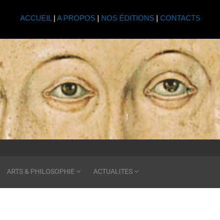
ACCUEIL
|
A PROPOS
|
NOS ÉDITIONS
|
CONTACTS
ARTS & PHILOSOPHIE
ACTUALITES