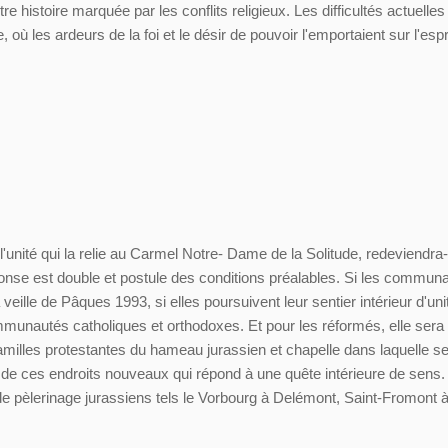
e histoire marquée par les conflits religieux. Les difficultés actuelles
 les ardeurs de la foi et le désir de pouvoir l'emportaient sur l'espr
nité qui la relie au Carmel Notre- Dame de la Solitude, redeviendra-t
éponse est double et postule des conditions préalables. Si les commun
veille de Pâques 1993, si elles poursuivent leur sentier intérieur d'uni
mmunautés catholiques et orthodoxes. Et pour les réformés, elle sera 
amilles protestantes du hameau jurassien et chapelle dans laquelle s
 de ces endroits nouveaux qui répond à une quête intérieure de sens. 
de pèlerinage jurassiens tels le Vorbourg à Delémont, Saint-Fromont 