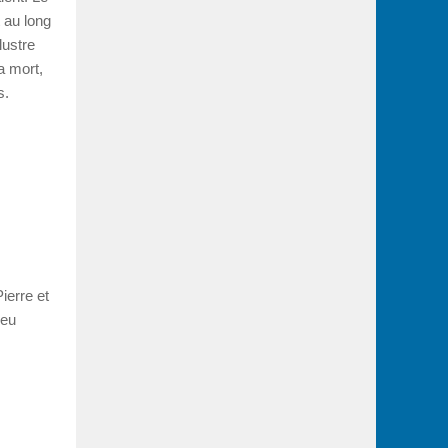
 au long
lustre
a mort,
s.
ierre et
ieu