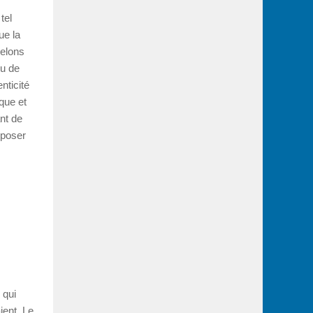
tel
ue la
pelons
ou de
nticité
que et
nt de
oposer
 qui
ient. Le