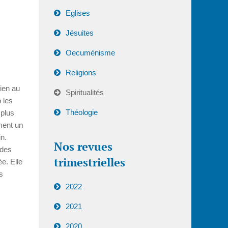
Eglises
Jésuites
Oecuménisme
Religions
Bien au
Spiritualités
o les
Théologie
 plus
ment un
in.
Nos revues
 des
trimestrielles
e. Elle
s
2022
2021
2020