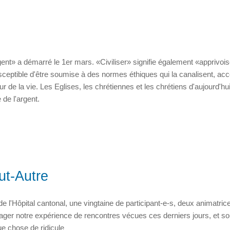
ent» a démarré le 1er mars. «Civiliser» signifie également «apprivois
ceptible d'être soumise à des normes éthiques qui la canalisent, ac
 de la vie. Les Eglises, les chrétiennes et les chrétiens d'aujourd'hu
 de l'argent.
out-Autre
e l'Hôpital cantonal, une vingtaine de participant-e-s, deux animatric
tager notre expérience de rencontres vécues ces derniers jours, et s
ue chose de ridicule