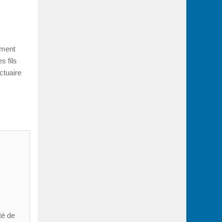
ement
s fils
ctuaire
té de