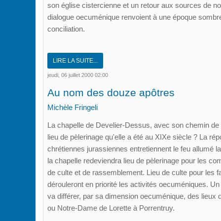
son église cistercienne et un retour aux sources de notr
dialogue oecuménique renvoient à une époque sombre, où
conciliation.
LIRE LA SUITE...
jeudi, 06 juillet 2000 02:00
Au nom des douze apôtres
Michèle Fringeli
La chapelle de Develier-Dessus, avec son chemin de l'u
lieu de pèlerinage qu'elle a été au XIXe siècle ? La r
chrétiennes jurassiennes entretiennent le feu allumé la 
la chapelle redeviendra lieu de pèlerinage pour les co
de culte et de rassemblement. Lieu de culte pour les f
dérouleront en priorité les activités oecuméniques. Un
va différer, par sa dimension oecuménique, des lieux 
ou Notre-Dame de Lorette à Porrentruy.