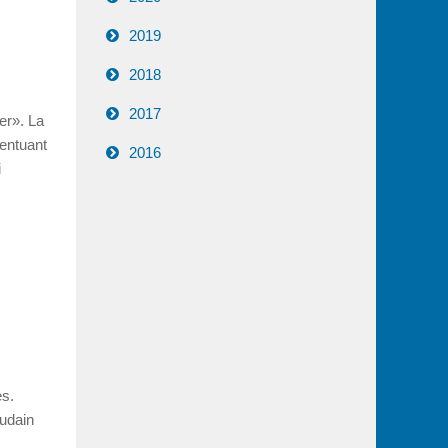
2019
2018
2017
er». La
centuant
2016
i
es.
oudain