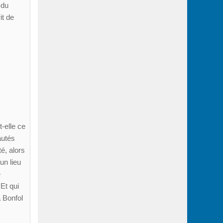
 du
it de
-elle ce
autés
té, alors
un lieu
e
Et qui
à Bonfol