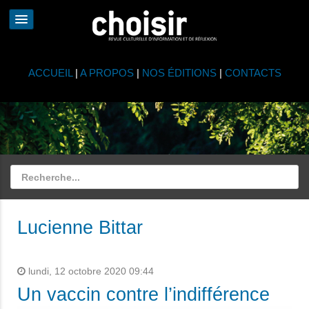
ACCUEIL
|
A PROPOS
|
NOS ÉDITIONS
|
CONTACTS
Lucienne Bittar
lundi, 12 octobre 2020 09:44
Un vaccin contre l’indifférence