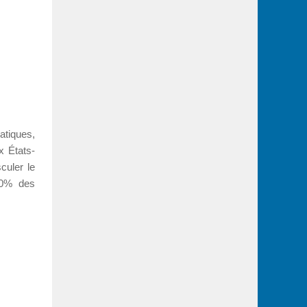
tiques,
x États-
culer le
 80% des