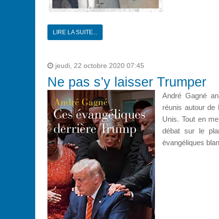
LIRE LA SUITE...
jeudi, 22 octobre 2020 07:45
Ne pas s’y laisser Trumper
André Gagné ana
réunis autour de 
Unis. Tout en men
débat sur le pla
évangéliques blanc