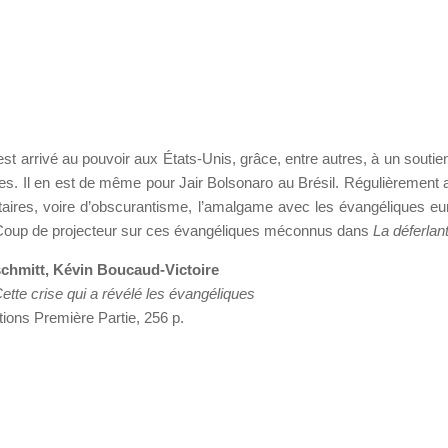
t arrivé au pouvoir aux États-Unis, grâce, entre autres, à un soutie
es. Il en est de même pour Jair Bolsonaro au Brésil. Régulièrement
taires, voire d’obscurantisme, l’amalgame avec les évangéliques e
. Coup de projecteur sur ces évangéliques méconnus dans
La déferlan
chmitt, Kévin Boucaud-Victoire
Cette crise qui a révélé les évangéliques
tions Première Partie, 256 p.