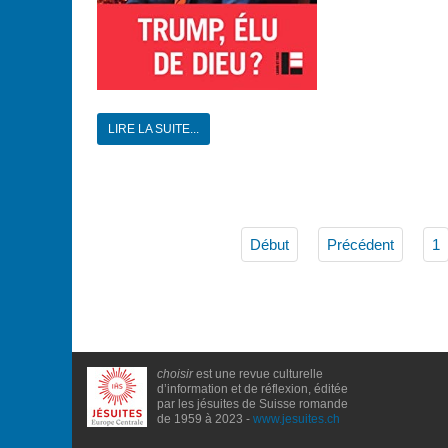
LIRE LA SUITE...
Début
Précédent
1
choisir
est une revue culturelle
d’information et de réflexion, éditée
par les jésuites de Suisse romande
de 1959 à 2023 -
www.jesuites.ch