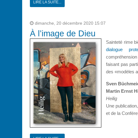
LIRE LA SUITE...
dimanche, 20 décembre 2020 15:07
À l’image de Dieu
Sainteté rime b
dialogue prot
compréhension u
faisant pas par
des «modèles aut
Sven Büchmeier
Martin Ernst H
Heilig
Une publication
et de la Confér