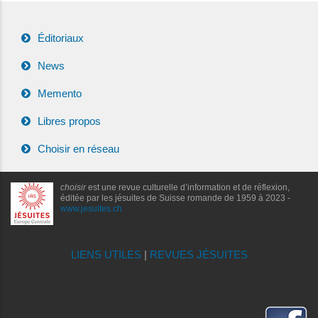
Éditoriaux
News
Memento
Libres propos
Choisir en réseau
choisir
est une revue culturelle d’information et de réflexion,
éditée par les jésuites de Suisse romande de 1959 à 2023 -
www.jesuites.ch
LIENS UTILES
|
REVUES JÉSUITES