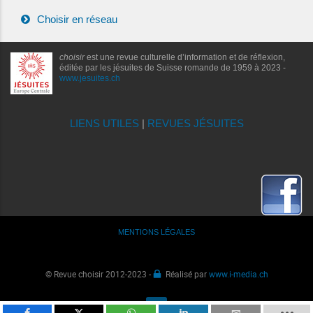
Choisir en réseau
choisir
est une revue culturelle d’information et de réflexion,
éditée par les jésuites de Suisse romande de 1959 à 2023 -
www.jesuites.ch
LIENS UTILES
|
REVUES JÉSUITES
MENTIONS LÉGALES
© Revue choisir 2012-2023 -
Réalisé par
www.i-media.ch