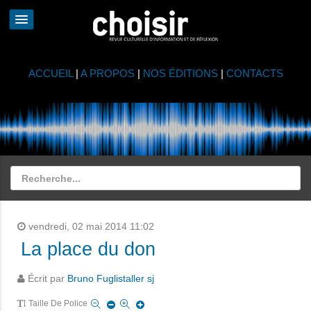
ACCUEIL
|
A PROPOS
|
NOS ÉDITIONS
|
CONTACTS
vendredi, 02 mai 2014 11:02
La place du don
Écrit par
Bruno Fuglistaller sj
Taille De Police