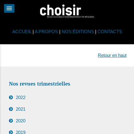
ACCUEIL
|
A PROPOS
|
NOS ÉDITIONS
|
CONTACTS
Retour en haut
Nos revues trimestrielles
2022
2021
2020
2019