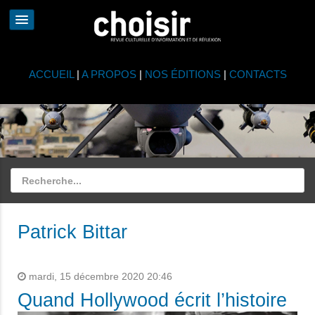
ACCUEIL
|
A PROPOS
|
NOS ÉDITIONS
|
CONTACTS
Patrick Bittar
mardi, 15 décembre 2020 20:46
Quand Hollywood écrit l’histoire