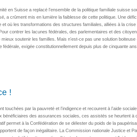
ité en Suisse a replacé l'ensemble de la politique familiale suisse so
sé, a crûment mis en lumière la faiblesse de cette politique. Une défi
 et où les transformations des structures familiales, alliées à la crise
Pour contrer les lacunes fédérales, des parlementaires et des citoye
e mieux soutenir les familles. Mais n'est-ce pas une solution boiteuse
iale fédérale, exigée constitutionnellement depuis plus de cinquante ans
ce !
nt touchées par la pauvreté et l'indigence et recourent à l'aide sociale
aux bénéficiaires des assurances sociales, ces assistés se heurtent à 
latif permet à la Confédération de se délester du poids de la paupérisa
portent de façon inégalitaire. La Commission nationale Justice et Pa