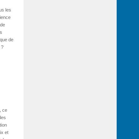
us les
cience
 de
ns
 que de
 ?
, ce
des
tion
ix et