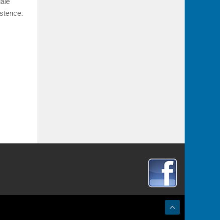
iale
istence.