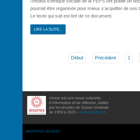
l'Institut d'éthique sociale de la FEPS ont publié un do
pourrait être organisée pour mieux s'acquitter de ses 
Le texte qui suit est tiré de ce document.
LIRE LA SUITE...
Début
Précédent
1
choisir
est une revue culturelle
d’information et de réflexion, éditée
par les jésuites de Suisse romande
de 1959 à 2023 -
www.jesuites.ch
MENTIONS LÉGALES