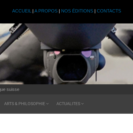
ACCUEIL
|
A PROPOS
|
NOS ÉDITIONS
|
CONTACTS
ique suisse
ARTS & PHILOSOPHIE
ACTUALITES