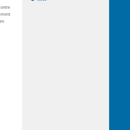
ontre
omment
les