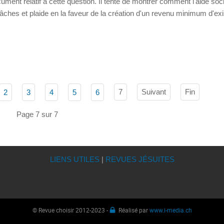
cument relatif à cette question. Il tente de montrer comment l'aide soc
tâches et plaide en la faveur de la création d'un revenu minimum d'ex
7
Suivant
Fin
2
3
4
5
6
Page 7 sur 7
LIENS UTILES
|
REVUES JÉSUITES
© Revue choisir 2012-2023 -
Réalisé par
www.i-media.ch