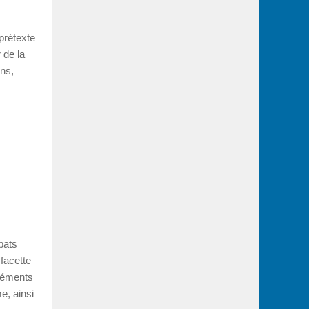
 prétexte
 de la
ins,
bats
 facette
éléments
me, ainsi