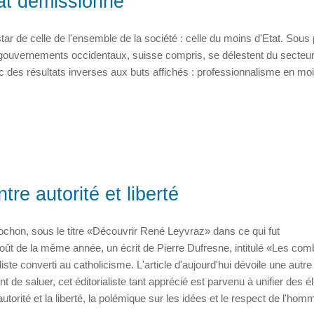
Etat démissionne
star de celle de l'ensemble de la société : celle du moins d'Etat. Sous
es gouvernements occidentaux, suisse compris, se délestent du secteur
vec des résultats inverses aux buts affichés : professionnalisme en mo
re autorité et liberté
 Pochon, sous le titre «Découvrir René Leyvraz» dans ce qui fut
t/août de la même année, un écrit de Pierre Dufresne, intitulé «Les com
liste converti au catholicisme. L'article d'aujourd'hui dévoile une autre
 de saluer, cet éditorialiste tant apprécié est parvenu à unifier des 
autorité et la liberté, la polémique sur les idées et le respect de l'hom