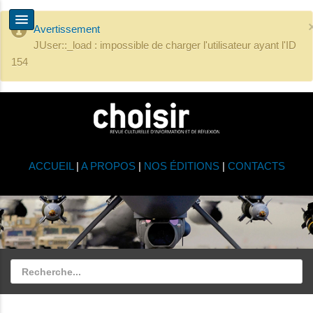
Avertissement
JUser::_load : impossible de charger l'utilisateur ayant l'ID
154
ACCUEIL
|
A PROPOS
|
NOS ÉDITIONS
|
CONTACTS