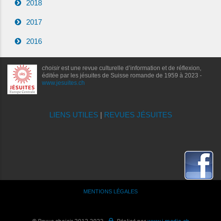
2018
2017
2016
choisir
est une revue culturelle d’information et de réflexion,
éditée par les jésuites de Suisse romande de 1959 à 2023 -
www.jesuites.ch
LIENS UTILES
|
REVUES JÉSUITES
MENTIONS LÉGALES
© Revue choisir 2012-2023 -
Réalisé par
www.i-media.ch