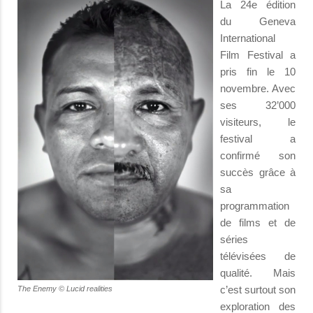
La 24e édition
du Geneva
International
Film Festival a
pris fin le 10
novembre. Avec
ses 32’000
visiteurs, le
festival a
confirmé son
succès grâce à
sa
programmation
de films et de
séries
télévisées de
qualité. Mais
c’est surtout son
The Enemy © Lucid realities
exploration des