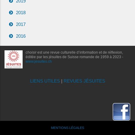
2019
2018
2017
2016
choisir
est une revue culturelle d’information et de réflexion,
éditée par les jésuites de Suisse romande de 1959 à 2023 -
www.jesuites.ch
LIENS UTILES
|
REVUES JÉSUITES
MENTIONS LÉGALES