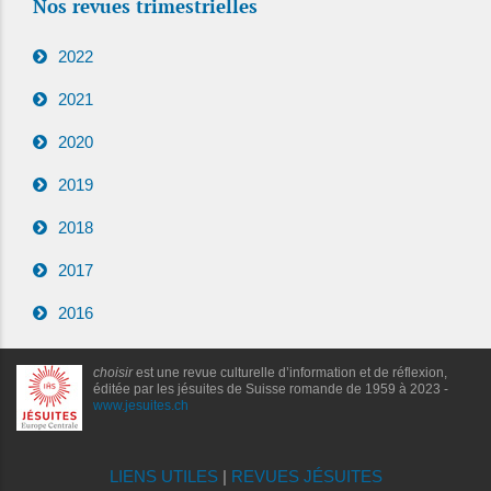
Nos revues trimestrielles
2022
2021
2020
2019
2018
2017
2016
choisir
est une revue culturelle d’information et de réflexion,
éditée par les jésuites de Suisse romande de 1959 à 2023 -
www.jesuites.ch
LIENS UTILES
|
REVUES JÉSUITES