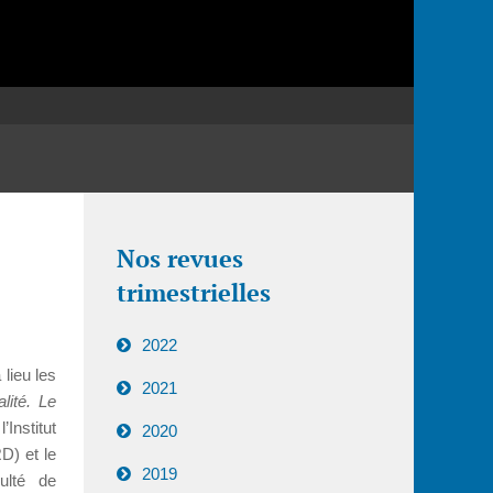
Nos revues
trimestrielles
2022
lieu les
2021
lité. Le
l’Institut
2020
RD) et le
2019
ulté de