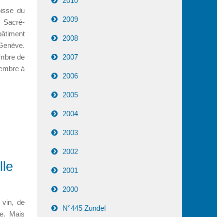
2010
oisse du
2009
u Sacré-
bâtiment
2008
 Genève.
ambre de
2007
vembre à
2006
2005
2004
2003
2002
lle
2001
2000
e vin, de
N°445 Zundel
se. Mais