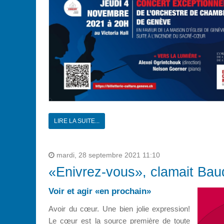
LIRE LA SUITE...
mardi, 28 septembre 2021 11:10
«Enivrez-vous», clamait Baud
Voir et agir «en prochain»
Avoir du cœur. Une bien jolie expression!
Le cœur est la source première de toute