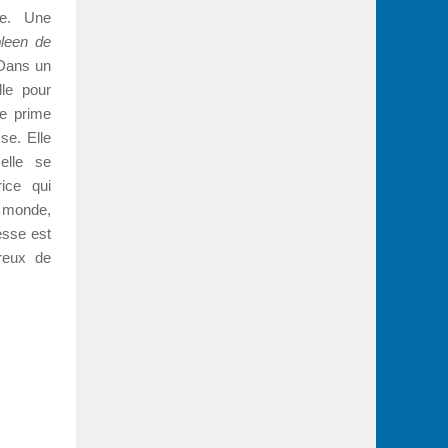
ire. Une
leen de
 Dans un
lle pour
de prime
se. Elle
elle se
rice qui
e monde,
esse est
ereux de