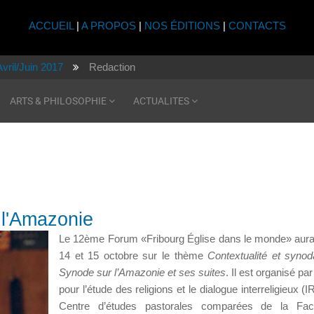
ACCUEIL
|
A PROPOS
|
NOS ÉDITIONS
|
CONTACTS
Avril/Juin 2017
Redaction
ARTS & PHILOSOPHIE
ACTUALITES
 l'Amazonie
Le 12ème Forum «Fribourg Église dans le monde» aura 
14 et 15 octobre sur le thème
Contextualité et synoda
Synode sur l’Amazonie et ses suites
. Il est organisé par 
pour l’étude des religions et le dialogue interreligieux (I
Centre d’études pastorales comparées de la Fac