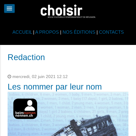
ACCUEIL
|
A PROPOS
|
NOS ÉDITIONS
|
CONTACTS
Redaction
mercredi, 02 juin 2021 12:12
Les nommer par leur nom