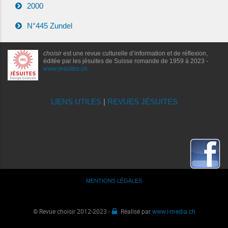
2000
N°445 Zundel
choisir
est une revue culturelle d’information et de réflexion,
éditée par les jésuites de Suisse romande de 1959 à 2023 -
www.jesuites.ch
LIENS UTILES
|
REVUES JÉSUITES
MENTIONS LÉGALES
© Revue choisir 2012-2023 -
Réalisé par
www.i-media.ch