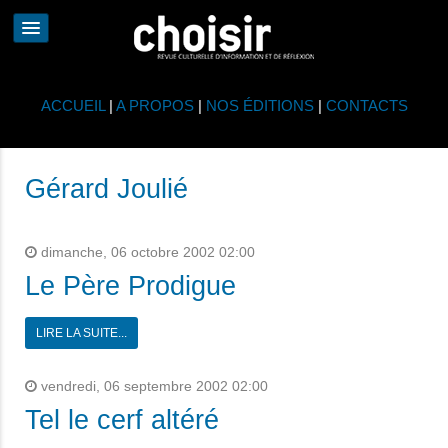
ACCUEIL
|
A PROPOS
|
NOS ÉDITIONS
|
CONTACTS
Gérard Joulié
dimanche, 06 octobre 2002 02:00
Le Père Prodigue
LIRE LA SUITE...
vendredi, 06 septembre 2002 02:00
Tel le cerf altéré