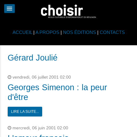
ACCUEIL
|
A PROPOS
|
NOS ÉDITIONS
|
CONTACTS
Gérard Joulié
vendredi, 06 juillet 2001 02:00
Georges Simenon : la peur
d'être
LIRE LA SUITE...
mercredi, 06 juin 2001 02:00