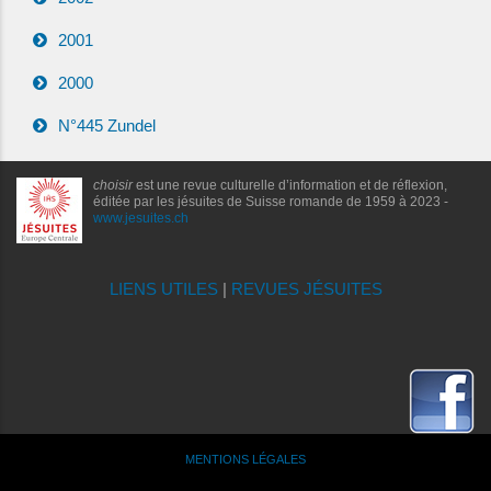
2001
2000
N°445 Zundel
choisir
est une revue culturelle d’information et de réflexion,
éditée par les jésuites de Suisse romande de 1959 à 2023 -
www.jesuites.ch
LIENS UTILES
|
REVUES JÉSUITES
MENTIONS LÉGALES