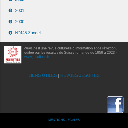
2001
2000
N°445 Zundel
choisir
est une revue culturelle d’information et de réflexion,
éditée par les jésuites de Suisse romande de 1959 à 2023 -
www.jesuites.ch
LIENS UTILES
|
REVUES JÉSUITES
MENTIONS LÉGALES