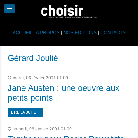
ACCUEIL
|
A PROPOS
|
NOS ÉDITIONS
|
CONTACTS
Gérard Joulié
mardi, 06 février 2001 01:00
Jane Austen : une oeuvre aux
petits points
LIRE LA SUITE...
samedi, 06 janvier 2001 01:00