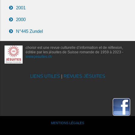
2001
2000
N°445 Zundel
choisir
est une revue culturelle d’information et de réflexion,
éditée par les jésuites de Suisse romande de 1959 à 2023 -
www.jesuites.ch
LIENS UTILES
|
REVUES JÉSUITES
MENTIONS LÉGALES