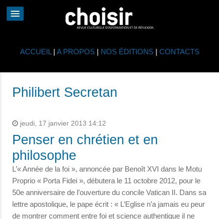
ACCUEIL
|
A PROPOS
|
NOS ÉDITIONS
|
CONTACTS
Philibert Secretan
jeudi, 17 janvier 2013 14:12
Penser en chrétien et en
philosophe
L’« Année de la foi », annoncée par Benoît XVI dans le Motu
Proprio « Porta Fidei », débutera le 11 octobre 2012, pour le
50e anniversaire de l’ouverture du concile Vatican II. Dans sa
lettre apostolique, le pape écrit : « L’Eglise n’a jamais eu peur
de montrer comment entre foi et science authentique il ne