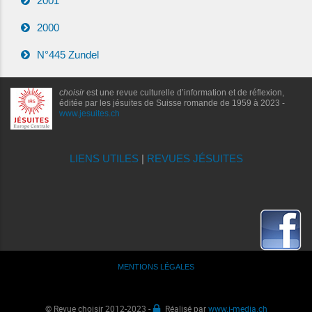
2001
2000
N°445 Zundel
choisir
est une revue culturelle d’information et de réflexion,
éditée par les jésuites de Suisse romande de 1959 à 2023 -
www.jesuites.ch
LIENS UTILES
|
REVUES JÉSUITES
MENTIONS LÉGALES
© Revue choisir 2012-2023 -
Réalisé par
www.i-media.ch