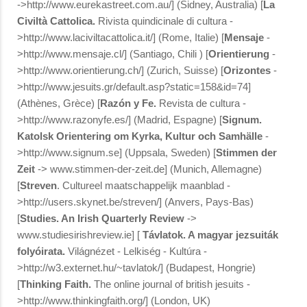
->http://www.eurekastreet.com.au/] (Sidney, Australia) [
La
Civiltà Cattolica.
Rivista quindicinale di cultura -
>http://www.laciviltacattolica.it/] (Rome, Italie) [
Mensaje
-
>http://www.mensaje.cl/] (Santiago, Chili ) [
Orientierung
-
>http://www.orientierung.ch/] (Zurich, Suisse) [
Orizontes
-
>http://www.jesuits.gr/default.asp?static=158&id=74]
(Athènes, Grèce) [
Razón y Fe.
Revista de cultura -
>http://www.razonyfe.es/] (Madrid, Espagne) [
Signum.
Katolsk Orientering om Kyrka, Kultur och Samhälle
-
>http://www.signum.se] (Uppsala, Sweden) [
Stimmen der
Zeit
-> www.stimmen-der-zeit.de] (Munich, Allemagne)
[
Streven
. Cultureel maatschappelijk maanblad -
>http://users.skynet.be/streven/] (Anvers, Pays-Bas)
[
Studies. An Irish Quarterly Review
->
www.studiesirishreview.ie] [
Távlatok. A magyar jezsuiták
folyóirata.
Világnézet - Lelkiség - Kultúra -
>http://w3.externet.hu/~tavlatok/] (Budapest, Hongrie)
[
Thinking Faith.
The online journal of british jesuits -
>http://www.thinkingfaith.org/] (London, UK)