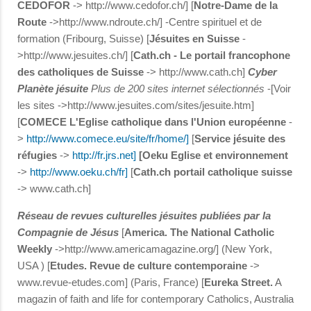
CEDOFOR
-> http://www.cedofor.ch/] [
Notre-Dame de la
Route
->http://www.ndroute.ch/] -Centre spirituel et de
formation (Fribourg, Suisse) [
Jésuites en Suisse
-
>http://www.jesuites.ch/] [
Cath.ch - Le portail francophone
des catholiques de Suisse
-> http://www.cath.ch]
Cyber
Planète jésuite
Plus de 200 sites internet sélectionnés
-[Voir
les sites ->http://www.jesuites.com/sites/jesuite.htm]
[
COMECE L'Eglise catholique dans l'Union européenne
-
>
http://www.comece.eu/site/fr/home/]
[
Service jésuite des
réfugies
->
http://fr.jrs.net]
[Oeku Eglise et environnement
->
http://www.oeku.ch/fr]
[
Cath.ch portail catholique suisse
-> www.cath.ch]
Réseau de revues culturelles jésuites publiées par la
Compagnie de Jésus
[
America. The National Catholic
Weekly
->http://www.americamagazine.org/] (New York,
USA ) [
Etudes. Revue de culture contemporaine
->
www.revue-etudes.com] (Paris, France) [
Eureka Street.
A
magazin of faith and life for contemporary Catholics, Australia