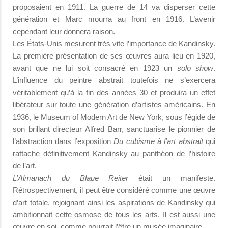
proposaient en 1911. La guerre de 14 va disperser cette
génération et Marc mourra au front en 1916. L’avenir
cependant leur donnera raison.
Les États-Unis mesurent très vite l’importance de Kandinsky.
La première présentation de ses œuvres aura lieu en 1920,
avant que ne lui soit consacré en 1923 un
solo show
.
L’influence du peintre abstrait toutefois ne s’exercera
véritablement qu’à la fin des années 30 et produira un effet
libérateur sur toute une génération d’artistes américains. En
1936, le Museum of Modern Art de New York, sous l’égide de
son brillant directeur Alfred Barr, sanctuarise le pionnier de
l’abstraction dans l’exposition
Du cubisme à l’art abstrait
qui
rattache définitivement Kandinsky au panthéon de l’histoire
de l’art.
L’Almanach du Blaue Reiter
était un manifeste.
Rétrospectivement, il peut être considéré comme une œuvre
d’art totale, rejoignant ainsi les aspirations de Kandinsky qui
ambitionnait cette osmose de tous les arts. Il est aussi une
œuvre en soi, comme pourrait l’être un musée imaginaire.