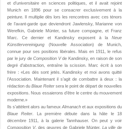
et d’universitaire en sciences politiques, et il avait rejoint
Munich en 1896 pour se consacrer exclusivement à la
peinture. Il multiplie dès lors les rencontres avec ces ténors
de l’avant-garde que deviendront Jawlensky, Marianne von
Werefkin, Gabriele Münter, sa future compagne, et Franz
Marc. Ce dernier et Kandinsky exposent à la
Neue
Künstlervereinigung
(Nouvelle Association) de Munich,
connue pour ses positions libérales. Mais en 1911, le refus
par le jury de
Composition
V
de Kandinsky, en raison de son
degré d’abstraction, entraîne la scission. Marc écrit à son
frère : «Les dés sont jetés. Kandinsky et moi avons quitté
l’Association. Maintenant il s’agit de combattre à deux : la
rédaction du
Blaue Reiter
sera le point de départ de nouvelles
expositions. Nous essaierons d’être le centre du mouvement
moderne.»
Ils s’attèlent alors au fameux
Almanach
et aux expositions du
Blaue Reiter
. La première débute dans la hâte le 18
décembre 1911, à la galerie Tannhauser. On peut y voir
Composition V
, des œuvres de Gabriele Münter,
La ville
de