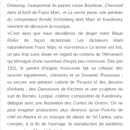
Delaunay, l’autoportrait du peintre russe Bourliouk,
Chevreuil
dans la forêt
de Franz Marc, et
La vache jaune
, une peinture
du compositeur Arnold Schönberg dont Marc et Kandinsky
viennent de découvrir la musique.
«C’est ainsi que nous décidâmes de diriger notre
Blaue
Reiter
de façon dictatoriale. Les dictateurs étant
naturellement Franz Marc et moi-même.» Le terme est fort,
un peu trop sans doute en regard du contenu de
l’Almanach
qui témoigne d’une ouverture d’esprit peu commune. Dès juin
1911, le peintre d’origine moscovite fait se côtoyer des
œuvres égyptiennes, chinoises et un Douanier Rousseau ;
ou encore une peinture cubiste de Picasso et des dessins
d’enfants ; des
Danseuses
de Kirchner et une sculpture du
sud de Bornéo.
Lyrique
, célèbre composition de Kandinsky,
dialogue avec une illustration des
Contes
de Grimm. On ne
peut imaginer productions plus diverses qu’un Poncho de
chef en Alaska et un masque de danse du Sri Lanka, sans
compter, à la fin de l’ouvrage, la reproduction de partitions