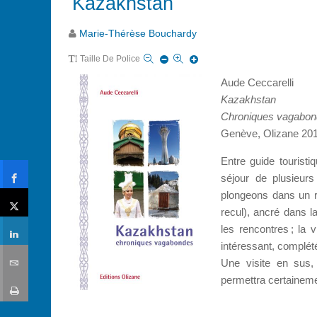
Kazakhstan
Marie-Thérèse Bouchardy
Taille De Police
Aude Ceccarelli
Kazakhstan
Chroniques vagabo
Genève, Olizane 201
Entre guide touristi
séjour de plusieurs
plongeons dans un ré
recul), ancré dans la
les rencontres ; la
intéressant, complété
Une visite en sus, 
permettra certaineme