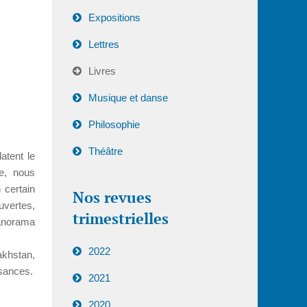
Expositions
Lettres
Livres
Musique et danse
Philosophie
Théâtre
atent le
re, nous
 certain
Nos revues
uvertes,
trimestrielles
panorama
2022
akhstan,
ssances.
2021
2020