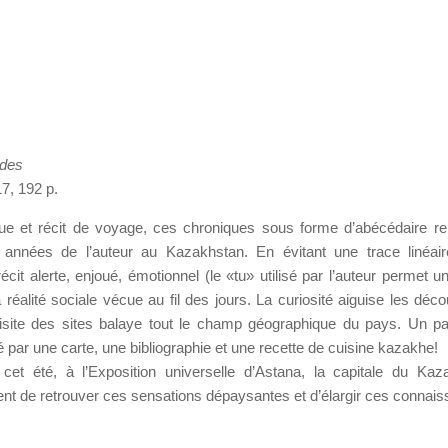
ndes
7, 192 p.
que et récit de voyage, ces chroniques sous forme d’abécédaire rel
 années de l’auteur au Kazakhstan. En évitant une trace linéai
cit alerte, enjoué, émotionnel (le «tu» utilisé par l’auteur permet un
 réalité sociale vécue au fil des jours. La curiosité aiguise les déco
 visite des sites balaye tout le champ géographique du pays. Un 
 par une carte, une bibliographie et une recette de cuisine kazakhe!
cet été, à l’Exposition universelle d’Astana, la capitale du Kaz
nt de retrouver ces sensations dépaysantes et d’élargir ces connai