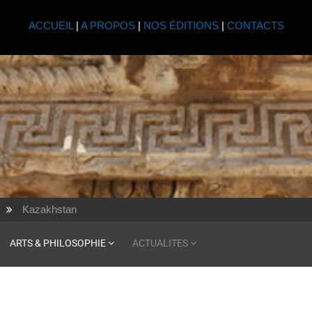
ACCUEIL
|
A PROPOS
|
NOS ÉDITIONS
|
CONTACTS
Kazakhstan
ARTS & PHILOSOPHIE
ACTUALITES