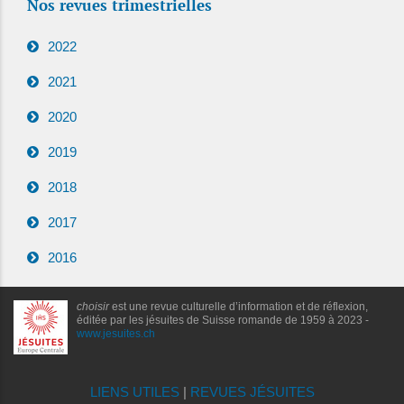
Nos revues trimestrielles
2022
2021
2020
2019
2018
2017
2016
choisir
est une revue culturelle d’information et de réflexion,
éditée par les jésuites de Suisse romande de 1959 à 2023 -
www.jesuites.ch
LIENS UTILES
|
REVUES JÉSUITES