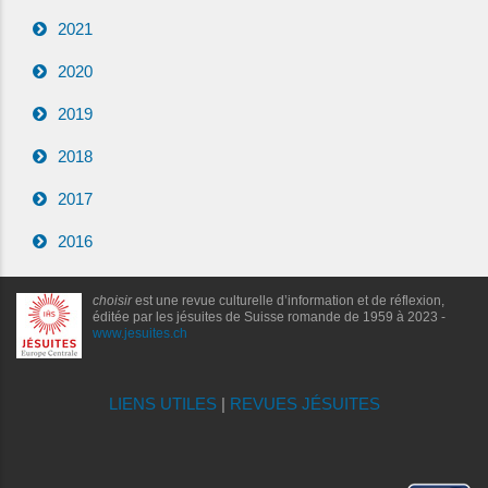
2021
2020
2019
2018
2017
2016
choisir
est une revue culturelle d’information et de réflexion,
éditée par les jésuites de Suisse romande de 1959 à 2023 -
www.jesuites.ch
LIENS UTILES
|
REVUES JÉSUITES