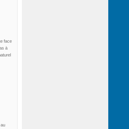
te face
as à
aturel
 au