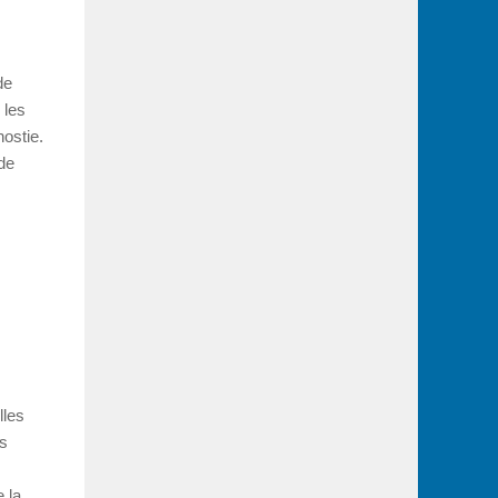
de
 les
hostie.
 de
lles
ns
e la