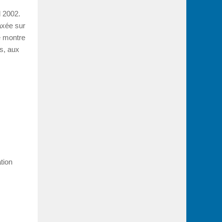
l 2002.
axée sur
e montre
ts, aux
tion