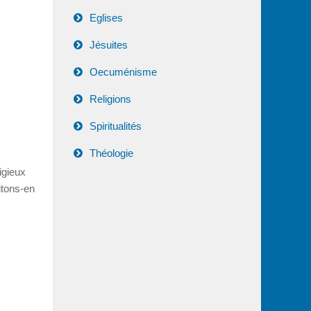
Eglises
Jésuites
Oecuménisme
Religions
Spiritualités
Théologie
igieux
itons-en