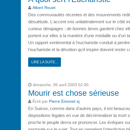
Albert Rouet
Des communautés récentes et des mouvements redéco
désuétude. L'accent mis unilatéralement sur le côté ind
curieux dérapages : de bonnes âmes gardent chez elle
portent sur elles à la manière d'une médaille ou d'un 
Un rapport sentimental à l'eucharistie conduit à perdr
l'eucharistie et la dévotion qu'il inspire doivent res
LIRE LA SUITE...
dimanche, 06 avril 2003 02:00
Mourir est chose sérieuse
Écrit par
Pierre Emonet sj
En Suisse, comme dans d'autres pays, il est beaucou
dispositions légales en vue de décriminaliser la mort
proche le peuple devra se prononcer. Les évêques sui
pastorale sur le sujet. Tout en rappelant l'interdiction 