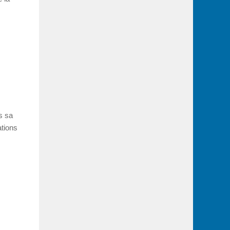
ns sa
ations