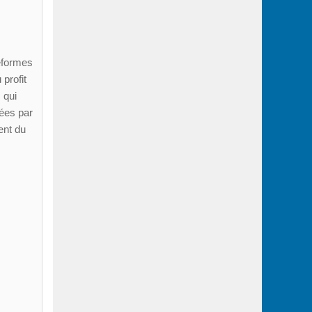
éformes
profit
 qui
ées par
ent du