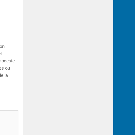
ion
t
 modeste
ses ou
e la