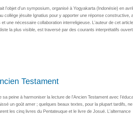
 fait l'objet d'un symposium, organisé à Yogyakarta (Indonésie) en avri
 collège jésuite Ignatius pour y apporter une réponse constructive, 
t une nécessaire collaboration interreligieuse. L'auteur de cet articl
te la plus visible, est traversé par des courants interprétatifs ouver
Ancien Testament
ire sa peine à harmoniser la lecture de l'Ancien Testament avec l'éduca
 laissé un goût amer ; quelques beaux textes, pour la plupart tardifs, ne
rent les cinq livres du Pentateuque et le livre de Josué. L'alternance