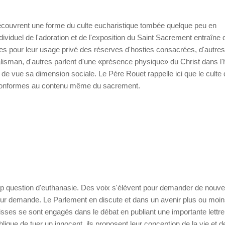
uvrent une forme du culte eucharistique tombée quelque peu en
ividuel de l'adoration et de l'exposition du Saint Sacrement entraîne 
s pour leur usage privé des réserves d'hosties consacrées, d'autres
talisman, d'autres parlent d'une «présence physique» du Christ dans l'
e de vue sa dimension sociale. Le Père Rouet rappelle ici que le culte
ter conformes au contenu même du sacrement.
p question d'euthanasie. Des voix s'élèvent pour demander de nouve
 sur demande. Le Parlement en discute et dans un avenir plus ou moi
sses se sont engagés dans le débat en publiant une importante lettre
biblique de tuer un innocent, ils proposent leur conception de la vie et d