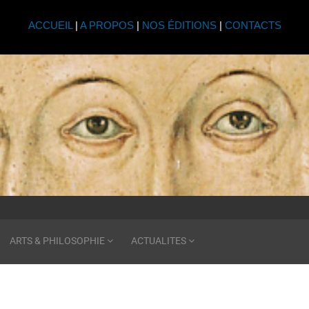
ACCUEIL
|
A PROPOS
|
NOS ÉDITIONS
|
CONTACTS
ARTS & PHILOSOPHIE
ACTUALITES