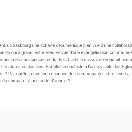
ient à Strasbourg une «charte oecuménique » en vue d'une collaborat
munion qui a grandi entre elles en vue d'une évangélisation commune e
respect des consciences et du droit. L'article suivant se voudrait une
structures ecclésiales. Est-elle un obstacle à l'unité visible des Egli
hrist ? Par quelle conversion chacune des communautés chrétiennes, d
on la comparer à une sorte d'agonie ?