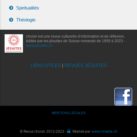
Spiritualités
Théologie
choisir
est une revue culturelle d’information et de réflexion,
éditée par les jésuites de Suisse romande de 1959 à 2023 -
www.jesuites.ch
LIENS UTILES
|
REVUES JÉSUITES
MENTIONS LÉGALES
© Revue choisir 2012-2023 -
Réalisé par
www.i-media.ch