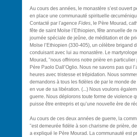
Au cours des années, le monastère s’est ouvert p
en place une communauté spirituelle œcuménique m
Contacté par l'agence
Fides
, le Père Mourad,
cat
fête de saint Moïse l’Ethiopien, fête annuelle de
journée spéciale de jeûne, de méditation et de pri
Moïse l’Ethiopien (330-405), un célèbre brigand 
conduisant avec lui au monastère. Le martyrologe 
Mourad, "n
ous offrirons notre prière en particulie
Père Paolo Dall’Oglio. Nous ne savons pas qui l
heures avec tristesse et trépidation. Nous som
demandons à tous les fidèles de par le monde de s
en vue de sa libération. (...)
Nous voulons égalemen
guerre. Nous déplorons toute forme de violence q
puisse être entrepris et qu’une nouvelle ère de ré
Au cours de ces deux années de guerre, la comm
"est demeurée fidèle à son charisme de prière, de t
a expliqué le Père Mourad. La communauté est pr