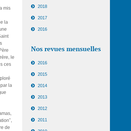
2018
 a mis
2017
de la
 une
2016
aint
s
Nos revues mensuelles
 Père
rère, le
2016
ns ces
2015
ploré
par la
2014
gue
2013
2012
Damas,
2011
ation",
re de