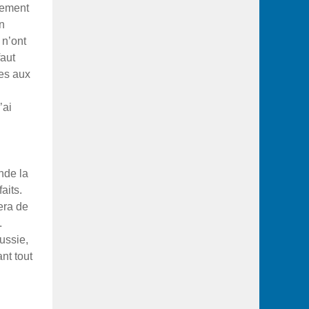
nement
on
 n’ont
faut
mes aux
’ai
nde la
aits.
era de
.
ussie,
nt tout
n