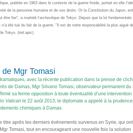
ue, publiée en 1963 dans le contexte de la guerre froide, portait en elle l’idé
ignité de la personne humaine et de ses droits.
Or la Constitution du Japon, en
ut être fier", a martelé l’archevêque de Tokyo. Depuis que la loi fondamentale
 n’a été tué du fait de la guerre. "Il est de notre responsabilité la plus aiguë d
 de Tokyo. (réd.apic)
on de Mgr Tomasi
 dramatiques, avec la récente publication dans la presse de clic
s près de Damas, Mgr Silvano Tomasi, observateur permanent du 
irmé sa ferme opposition à toute éventualité d’une interventio
io Vatican
le 22 août 2013, le diplomate a appelé à la prudence
bardements chimiques à Damas.
 titre après les derniers évènements survenus en Syrie, qui ont 
 Mgr Tomasi, tout en encourageant une nouvelle fois la solution