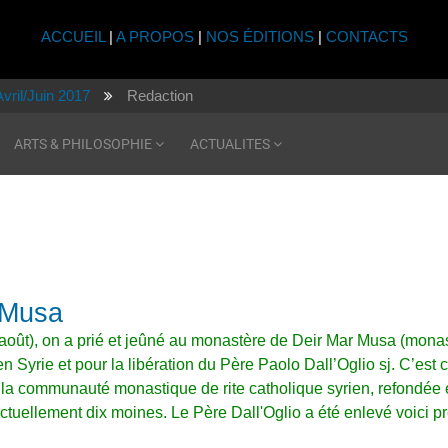
ACCUEIL
|
A PROPOS
|
NOS ÉDITIONS
|
CONTACTS
Avril/Juin 2017
Redaction
ARTS & PHILOSOPHIE
ACTUALITES
 Musa
 août), on a prié et jeûné
au monastère de Deir Mar Musa (mona
en Syrie
et pour la libération du Père Paolo Dall’Oglio sj. C’est 
la communauté monastique de rite catholique syrien, refondée
actuellement dix moines.
Le Père Dall'Oglio a été enlevé voici p