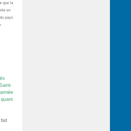
e que la
trée en
 du pays
e
hés
Saint-
n armée
 quant
fait