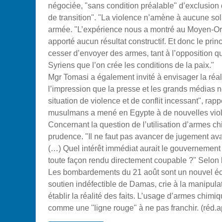
négociée, "sans condition préalable" d’exclusion d
de transition".
"La violence n’amène à aucune soluti
armée. "L’expérience nous a montré au Moyen-Orien
apporté aucun résultat constructif. Et donc le princ
cesser d’envoyer des armes, tant à l’opposition q
Syriens que l’on crée les conditions de la paix."
Mgr Tomasi a également invité à envisager la réal
l’impression que la presse et les grands médias 
situation de violence et de conflit incessant", rap
musulmans a mené en Egypte à de nouvelles vio
Concernant la question de l’utilisation d’armes 
prudence. "Il ne faut pas avancer de jugement avan
(…) Quel intérêt immédiat aurait le gouvernement
toute façon rendu directement coupable ?" Selon l
Les bombardements du 21 août sont un nouvel échel
soutien indéfectible de Damas, crie à la manipulat
établir la réalité des faits. L’usage d’armes chim
comme une "ligne rouge" à ne pas franchir. (réd.a