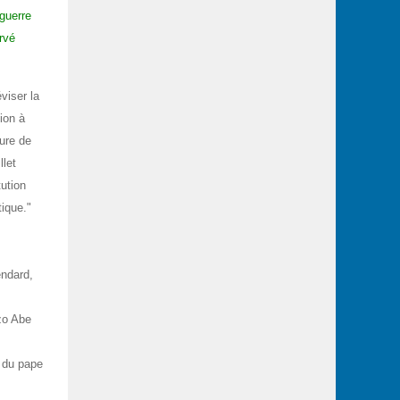
 guerre
rvé
viser la
ion à
ure de
llet
tution
tique."
endard,
zo Abe
du pape