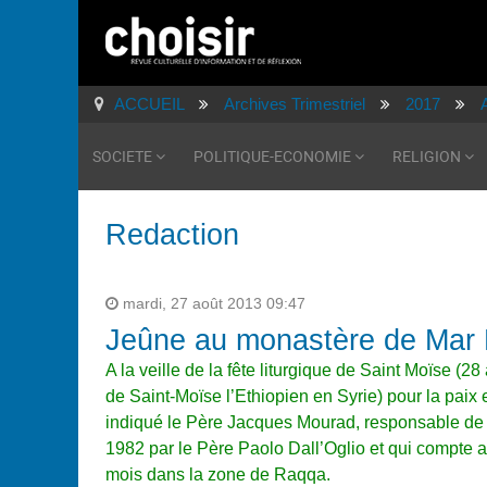
ACCUEIL
Archives Trimestriel
2017
SOCIETE
POLITIQUE-ECONOMIE
RELIGION
Redaction
mardi, 27 août 2013 09:47
Jeûne au monastère de Mar
A la veille de la fête liturgique de Saint Moïse (28
de Saint-Moïse l’Ethiopien en Syrie)
pour la paix 
indiqué le Père Jacques Mourad, responsable de 
1982 par le Père Paolo Dall’Oglio et qui compte 
mois dans la zone de Raqqa.