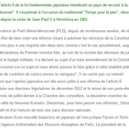
article 9 de la loi fondamentale japonaise interdisant au pays de recourir à la
erver". Il s'exprimait à l’occasion du traditionnel "Temps pour la paix", obse
depuis la visite de Jean Paul II à Hiroshima en 1981.
servatrice du Parti libéral-démocrate (PLD), depuis de nombreuses années, de ré
 Abe de faire voter une réforme visant à autoriser les révisions de la Constitut
non plus à une majorité des deux tiers comme c’est le cas actuellement, aug
clarations du Premier ministre Abe, au soir de la victoire des élections de jui
é le budget militaire, il a déclaré au sujet d’un futur amendement de la Consti
cussion sur ce sujet et nous allons pouvoir le faire grâce à cette stabilité poli
te de contrition du vaincu envers le vainqueur". Il ne cache pas sa volonté
 que l’opinion japonaise est elle aussi prête à une réforme de l’article 9.
toire aux élections législatives de décembre 2012 et le retour de son porte-ét
mois de juillet dernier à la Chambre des conseillers, la deuxième chambre du
on allié du Nouveau Komeito. Désormais, pour faire passer ses réformes, Shin
atif et d’un horizon de trois ans sans élection nationale.
blication d’une nouvelle traduction en japonais de l’encyclique
Pacem in Terris
l'agence d'information des Missions étrangères de Paris. Le président de la