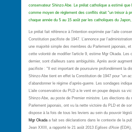
conservateur Shinzo Abe. Le prélat catholique a estimé que l'
comme moyen de règlement des conflits était "un trésor à prés
chaque année du 5 au 15 août par les catholiques du Japon, 
Le prélat fait référence à l'intention exprimée par l’aile con
Constitution pacifiste de 1947.
L’annonce par l’administration
une majorité simple des membres du Parlement japonais, et 
cette volonté de modifier l'article 9, estime Mgr Okada.
Les dé
dernier, sont d'ailleurs sans ambiguïtés. Après avoir augment
pacifiste : "Il est important de poursuivre profondément la dis
Shinzo Abe tient en effet la Constitution de 1947 pour "un ac
d’abandonner le régime d’après-guerre. Les sondages indiquent
L'aile conservatrice du PLD a le vent en poupe depuis sa vic
Shinzo Abe, au poste de Premier ministre. Les élections du 
Parlement japonais, ont vu la nette victoire du PLD et de s
dispose à la fois de tous les leviers au sein du pouvoir législ
Mgr Okada
a fait ses déclarations dans le contexte de la pu
Jean XXIII, a rapporté le 21 août 2013
Eglises d'Asie
(EDA), 