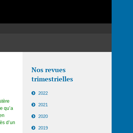
Nos revues
trimestrielles
2022
stère
2021
ce qu’a
 en
2020
rès d’un
2019