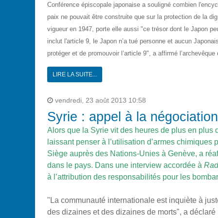
Conférence épiscopale japonaise a souligné combien l'encycliq
paix ne pouvait être construite que sur la protection de la d
vigueur en 1947, porte elle aussi "ce trésor dont le Japon pe
inclut l'article 9, le Japon n’a tué personne et aucun Japonais
protéger et de promouvoir l’article 9", a affirmé l’archevêque
LIRE LA SUITE...
vendredi, 23 août 2013 10:58
Syrie : appel à la négociati
Alors que la Syrie vit des heures de plus en plus
laissant penser à l’utilisation d’armes chimique
Siège auprès des Nations-Unies à Genève, a réaff
dans le pays. Dans une interview accordée à
Rad
à l’attribution des responsabilités pour les bom
"La communauté internationale est inquiète à juste
des dizaines et des dizaines de morts", a déclaré