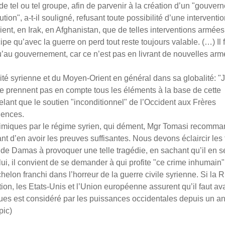
e tel ou tel groupe, afin de parvenir à la création d’un "gouver
on", a-t-il souligné, refusant toute possibilité d’une interventi
t, en Irak, en Afghanistan, que de telles interventions armées
ipe qu’avec la guerre on perd tout reste toujours valable. (…) Il 
u’au gouvernement, car ce n’est pas en livrant de nouvelles ar
ité syrienne et du Moyen-Orient en général dans sa globalité: "J
ne prennent pas en compte tous les éléments à la base de cette
pelant que le soutien "inconditionnel" de l’Occident aux Frères
lences.
chimiques par le régime syrien, qui dément, Mgr Tomasi recomma
t d’en avoir les preuves suffisantes. Nous devons éclaircir les f
 de Damas à provoquer une telle tragédie, en sachant qu’il en s
ui, il convient de se demander à qui profite "ce crime inhumain"
on franchi dans l’horreur de la guerre civile syrienne. Si la R
ion, les Etats-Unis et l’Union européenne assurent qu’il faut ava
iques est considéré par les puissances occidentales depuis un a
pic)