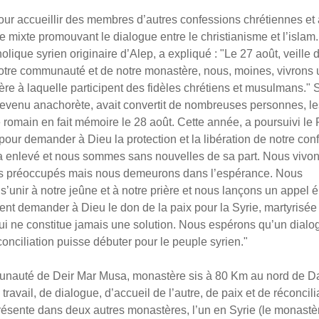
our accueillir des membres d’autres confessions chrétiennes et
ixte promouvant le dialogue entre le christianisme et l’islam.
holique syrien originaire d’Alep,
a expliqué : "Le 27 août, veille 
 notre communauté et de notre monastère, nous, moines, vivrons
ère à laquelle participent des fidèles chrétiens et musulmans."
S
devenu anachorète, avait convertit de nombreuses personnes, le
romain en fait mémoire le 28 août. Cette année, a poursuivi le
r pour demander à Dieu la protection et la libération de notre conf
’a enlevé et nous sommes sans nouvelles de sa part. Nous vivo
mes préoccupés mais nous demeurons dans l’espérance. Nous
’unir à notre jeûne et à notre prière et nous lançons un appel é
t demander à Dieu le don de la paix pour la Syrie, martyrisée 
ui ne constitue jamais une solution. Nous espérons qu’un dialo
conciliation puisse débuter pour le peuple syrien."
unauté de Deir Mar Musa, monastère sis à 80 Km au nord de 
ravail, de dialogue, d’accueil de l’autre, de paix et de réconcili
ésente dans deux autres monastères, l’un en Syrie (le monastè