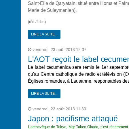
Saint-Elie de Qaryatain, situé entre Homs et Palmi
Marie de Suleymanieh).
(réd./fides)
LIRE LA SUITE...
vendredi, 23 août 2013 12:37
L'AOT reçoit le label œcume
Le label œcumenica sera remis le 1er septembr
qu'au Centre catholique de radio et télévision 
Églises romandes, à Lausanne, responsables des 
LIRE LA SUITE...
vendredi, 23 août 2013 11:30
Japon : pacifisme attaqué
L’archevêque de Tokyo, Mgr Takeo Okada, s'est récemment i