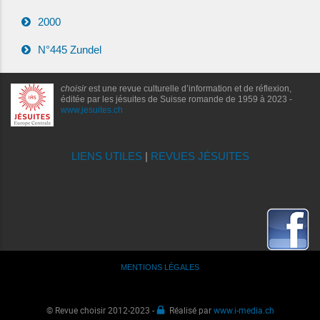
2000
N°445 Zundel
choisir
est une revue culturelle d’information et de réflexion,
éditée par les jésuites de Suisse romande de 1959 à 2023 -
www.jesuites.ch
LIENS UTILES
|
REVUES JÉSUITES
MENTIONS LÉGALES
© Revue choisir 2012-2023 -
Réalisé par
www.i-media.ch