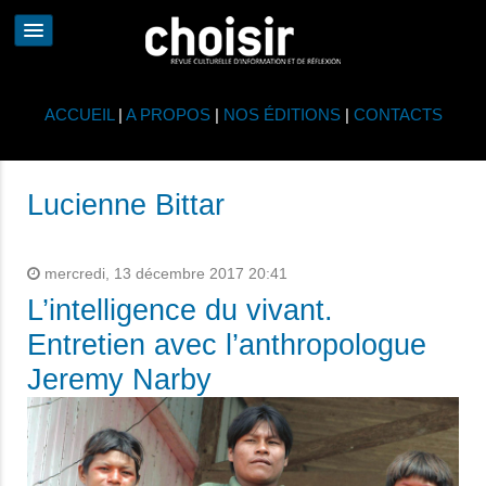
ACCUEIL
|
A PROPOS
|
NOS ÉDITIONS
|
CONTACTS
Lucienne Bittar
mercredi, 13 décembre 2017 20:41
L’intelligence du vivant.
Entretien avec l’anthropologue
Jeremy Narby