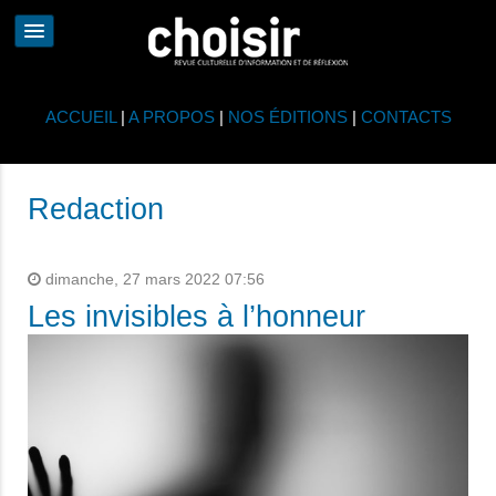
ACCUEIL
|
A PROPOS
|
NOS ÉDITIONS
|
CONTACTS
Redaction
dimanche, 27 mars 2022 07:56
Les invisibles à l’honneur