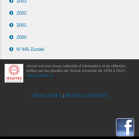
2003
2002
2001
2000
N°445 Zundel
choisir
est une revue culturelle d’information et de réflexion,
éditée par les jésuites de Suisse romande de 1959 à 2023 -
www.jesuites.ch
LIENS UTILES
|
REVUES JÉSUITES