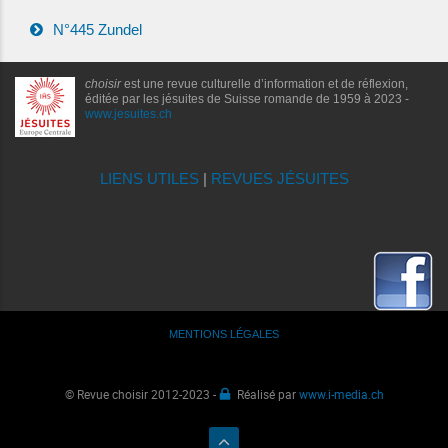
N°445 Zundel
choisir
est une revue culturelle d’information et de réflexion,
éditée par les jésuites de Suisse romande de 1959 à 2023 -
www.jesuites.ch
LIENS UTILES
|
REVUES JÉSUITES
MENTIONS LÉGALES
© Revue choisir 2012-2023 -
Réalisé par
www.i-media.ch