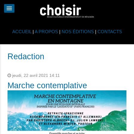
ACCUEIL
|
A PROPOS
|
NOS ÉDITIONS
|
CONTACTS
Redaction
jeudi, 22 avril 2021 14:11
Marche contemplative