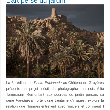
L'art perse du jardin
La 6e édition de
Photo Esplanade
au Château de Gruyères
présente un projet inédit du photographe tessinois Alfio
Tommasini. Remontant aux sources du jardin persan, sa
série
Pairidaëza
, forte d’une trentaine d’images, explore la
relation que l’humain entretient avec l’univers et comment il