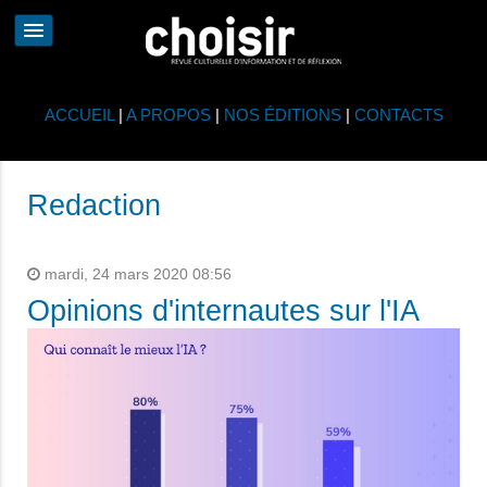
ACCUEIL
|
A PROPOS
|
NOS ÉDITIONS
|
CONTACTS
Redaction
mardi, 24 mars 2020 08:56
Opinions d'internautes sur l'IA