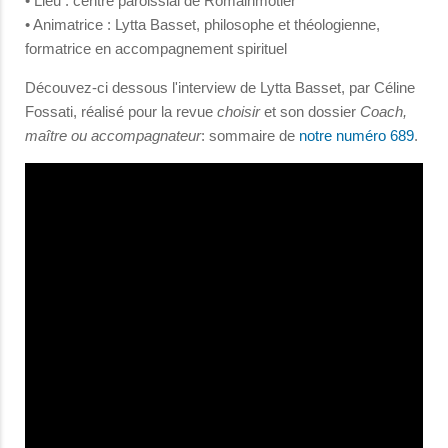
• Lieu : centre paroissial de Romainmôtier
• Animatrice : Lytta Basset, philosophe et théologienne,
formatrice en accompagnement spirituel
Découvez-ci dessous l'interview de Lytta Basset, par Céline
Fossati, réalisé pour la revue
choisir
et son dossier
Coach,
maître ou accompagnateur
: sommaire de
notre numéro 689
.