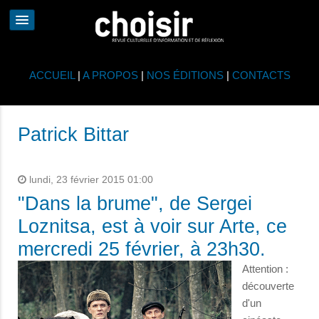
ACCUEIL
|
A PROPOS
|
NOS ÉDITIONS
|
CONTACTS
Patrick Bittar
lundi, 23 février 2015 01:00
"Dans la brume", de Sergei
Loznitsa, est à voir sur Arte, ce
mercredi 25 février, à 23h30.
Attention :
découverte
d'un