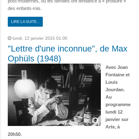
post-modernes, où les familles ont tendance à « produire »
des enfants-rois.
LIRE LA SUITE...
lundi, 12 janvier 2015 01:00
"Lettre d'une inconnue", de Max
Ophüls (1948)
Avec Joan
Fontaine et
Louis
Jourdan.
Au
programme
lundi 12
janvier sur
Arte, à
20h50.