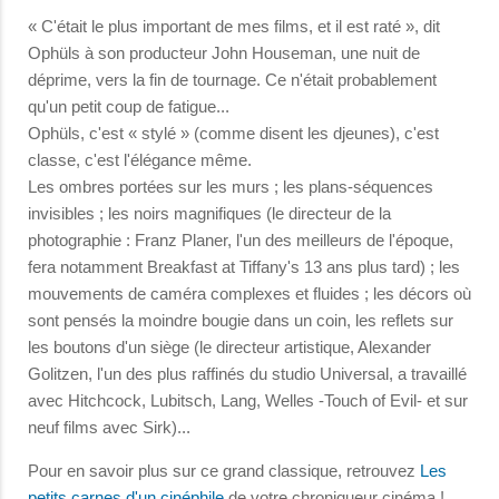
« C'était le plus important de mes films, et il est raté », dit
Ophüls à son producteur John Houseman, une nuit de
déprime, vers la fin de tournage. Ce n'était probablement
qu'un petit coup de fatigue...
Ophüls, c'est « stylé » (comme disent les djeunes), c'est
classe, c'est l'élégance même.
Les ombres portées sur les murs ; les plans-séquences
invisibles ; les noirs magnifiques (le directeur de la
photographie : Franz Planer, l'un des meilleurs de l'époque,
fera notamment Breakfast at Tiffany's 13 ans plus tard) ; les
mouvements de caméra complexes et fluides ; les décors où
sont pensés la moindre bougie dans un coin, les reflets sur
les boutons d'un siège (le directeur artistique, Alexander
Golitzen, l'un des plus raffinés du studio Universal, a travaillé
avec Hitchcock, Lubitsch, Lang, Welles -Touch of Evil- et sur
neuf films avec Sirk)...
Pour en savoir plus sur ce grand classique, retrouvez
Les
petits carnes d'un cinéphile
de votre chroniqueur cinéma !