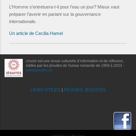
L’Homme s’entretuera-t-il pour l’eau un jour? Mieux vaut
préparer l’avenir en pariant sur la gouvernance
internationale.
Un article de Cecilia Hamel
choisir
est une revue culturelle d’information et de réflexion,
éditée par les jésuites de Suisse romande de 1959 à 2023 -
www.jesuites.ch
LIENS UTILES
|
REVUES JÉSUITES