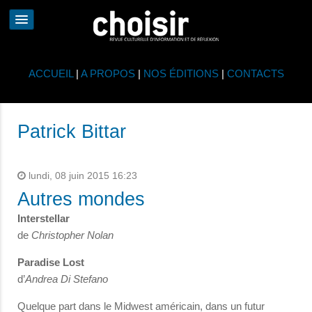
ACCUEIL
|
A PROPOS
|
NOS ÉDITIONS
|
CONTACTS
Patrick Bittar
lundi, 08 juin 2015 16:23
Autres mondes
Interstellar
de
Christopher Nolan
Paradise Lost
d’
Andrea Di Stefano
Quelque part dans le Midwest américain, dans un futur