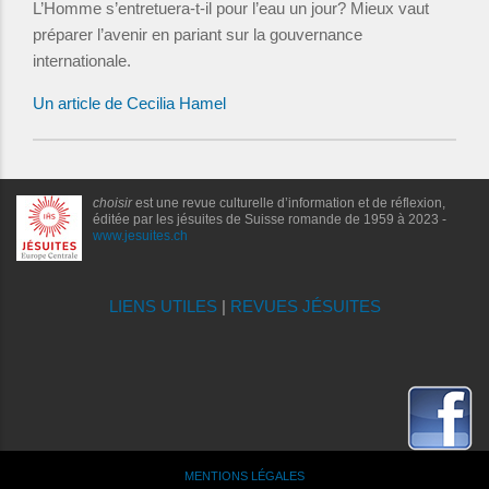
L’Homme s’entretuera-t-il pour l’eau un jour? Mieux vaut
préparer l’avenir en pariant sur la gouvernance
internationale.
Un article de Cecilia Hamel
choisir
est une revue culturelle d’information et de réflexion,
éditée par les jésuites de Suisse romande de 1959 à 2023 -
www.jesuites.ch
LIENS UTILES
|
REVUES JÉSUITES
MENTIONS LÉGALES