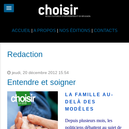
ACCUEIL
|
A PROPOS
|
NOS ÉDITIONS
|
CONTACTS
Redaction
jeudi, 20 décembre 2012 15:54
Entendre et soigner
LA FAMILLE AU-
DELÀ DES
MODÈLES
Depuis plusieurs mois, les
politiciens débattent au sujet de