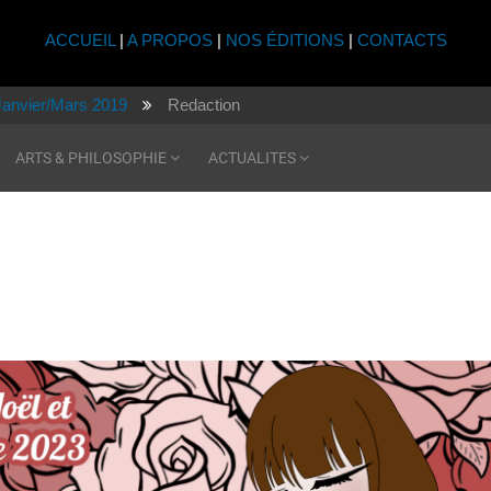
ACCUEIL
|
A PROPOS
|
NOS ÉDITIONS
|
CONTACTS
Janvier/Mars 2019
Redaction
ARTS & PHILOSOPHIE
ACTUALITES