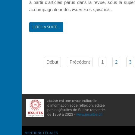
à partir d’articles parus dans la revue, sous la sup
accompagnateur des
Exercices spirituels
.
LIRE LA SUITE...
Début
Précédent
1
2
3
choisir
est une revue culturelle
d’information et de réflexion, éditée
par les jésuites de Suisse romande
de 1959 à 2023 -
www.jesuites.ch
MENTIONS LÉGALES