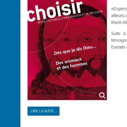
«Espéron
ailleurs.
Marie Al
Suite à
témoign
Extraits 
LIRE LA SUITE...