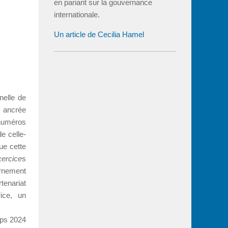
en pariant sur la gouvernance
internationale.
Un article de Cecilia Hamel
nelle de
, ancrée
 numéros
e celle-
que cette
ercice
s
ernement
tenariat
ice, un
mps 2024