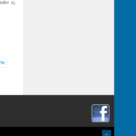
aller sj,
Fin