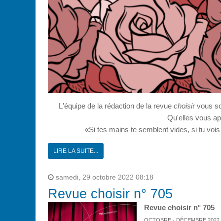
L'équipe de la rédaction de la revue
choisi
r vous s
Qu'elles vous app
«Si tes mains te semblent vides, si tu voi
LIRE LA SUITE...
samedi, 29 octobre 2022 08:18
Revue choisir n° 705
Revue choisir n° 705
OCTOBRE - DÉCEMBRE 2022