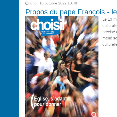
lundi, 10 octobre 2022 13:48
Propos du pape François - le 
Le 19 ma
culturel
précisé 
mené sou
culturel