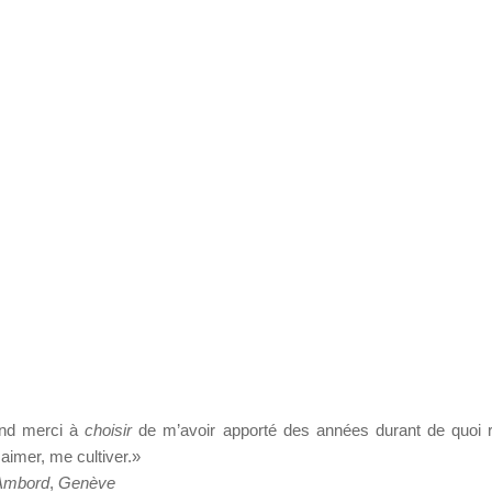
nd merci à
choisir
de m’avoir apporté des années durant de quoi ré
 aimer, me cultiver.»
Ambord
,
Genève