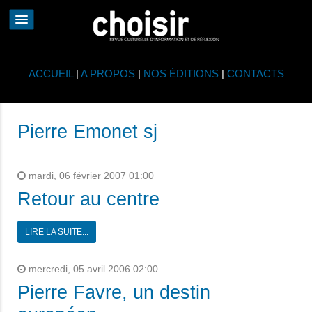
ACCUEIL
|
A PROPOS
|
NOS ÉDITIONS
|
CONTACTS
Pierre Emonet sj
mardi, 06 février 2007 01:00
Retour au centre
LIRE LA SUITE...
mercredi, 05 avril 2006 02:00
Pierre Favre, un destin